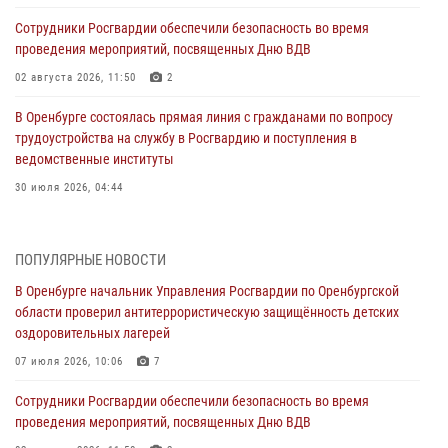
Сотрудники Росгвардии обеспечили безопасность во время
проведения мероприятий, посвященных Дню ВДВ
02 августа 2026, 11:50
2
В Оренбурге состоялась прямая линия с гражданами по вопросу
трудоустройства на службу в Росгвардию и поступления в
ведомственные институты
30 июля 2026, 04:44
Просветительская встреча Росгвардии: к Дню Крещения Руси
28 июля 2026, 09:41
1
ПОПУЛЯРНЫЕ НОВОСТИ
В Оренбурге начальник Управления Росгвардии по Оренбургской
Росгвардейцы обеспечили правопорядок на праздновании Дня
области проверил антитеррористическую защищённость детских
ВМФ в Оренбурге
оздоровительных лагерей
27 июля 2026, 14:36
2
07 июля 2026, 10:06
7
Росгвардейцы предотвратили трагедию: спасен мужчина в тяжелой
Сотрудники Росгвардии обеспечили безопасность во время
жизненной ситуации (ВИДЕО)
проведения мероприятий, посвященных Дню ВДВ
26 июля 2026, 14:45
1