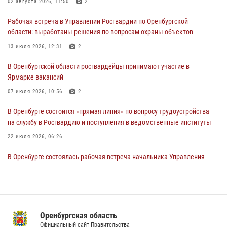
02 августа 2026, 11:50
2
Росгвардейцы Оренбургской области проверили готовность детских
Рабочая встреча в Управлении Росгвардии по Оренбургской
образовательных учреждений к новому учебному году
области: выработаны решения по вопросам охраны объектов
24 июля 2026, 12:25
1
13 июля 2026, 12:31
2
При силовой поддержке ОМОН «Кобра» Росгвардии в Оренбурге
В Оренбургской области росгвардейцы принимают участие в
проведён рейд по строительным объектам
Ярмарке вакансий
23 июля 2026, 10:47
07 июля 2026, 10:56
2
В Оренбурге состоится «прямая линия» по вопросу трудоустройства
на службу в Росгвардию и поступления в ведомственные институты
22 июля 2026, 06:26
В Оренбурге состоялась рабочая встреча начальника Управления
Росгвардии по Оренбургской области и командующего 31 ракетной
армией
08 июля 2026, 13:07
Росгвардейцы Оренбургской области проверили готовность детских
Оренбургская область
образовательных учреждений к новому учебному году
Официальный сайт Правительства