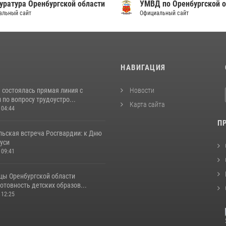
уратура Оренбургской области
УМВД по Оренбургской о
альный сайт
Официальный сайт
И
НАВИГАЦИЯ
 состоялась прямая линия с
Новости
по вопросу трудоустро...
Карта сайта
 04:44
П
льская встреча Росгвардии: к Дню
уси
 09:41
цы Оренбургской области
отовность детских образов...
 12:25