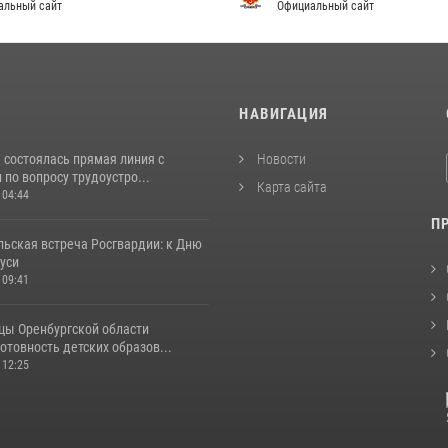
альный сайт
Официальный сайт
И
НАВИГАЦИЯ
 состоялась прямая линия с
Новости
по вопросу трудоустро...
Карта сайта
 04:44
П
льская встреча Росгвардии: к Дню
уси
 09:41
цы Оренбургской области
отовность детских образов...
 12:25