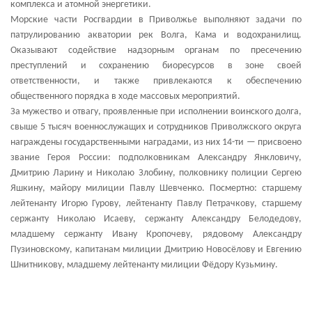
комплекса и атомной энергетики.
Морские части Росгвардии в Приволжье выполняют задачи по
патрулированию акватории рек Волга, Кама и водохранилищ.
Оказывают содействие надзорным органам по пресечению
преступлений и сохранению биоресурсов в зоне своей
ответственности, и также привлекаются к обеспечению
общественного порядка в ходе массовых мероприятий.
За мужество и отвагу, проявленные при исполнении воинского долга,
свыше 5 тысяч военнослужащих и сотрудников Приволжского округа
награждены государственными наградами, из них 14-ти — присвоено
звание Героя России: подполковникам Александру Янкловичу,
Дмитрию Ларину и Николаю Злобину, полковнику полиции Сергею
Яшкину, майору милиции Павлу Шевченко. Посмертно: старшему
лейтенанту Игорю Гурову, лейтенанту Павлу Петрачкову, старшему
сержанту Николаю Исаеву, сержанту Александру Белодедову,
младшему сержанту Ивану Кропочеву, рядовому Александру
Пузиновскому, капитанам милиции Дмитрию Новосёлову и Евгению
Шнитникову, младшему лейтенанту милиции Фёдору Кузьмину.