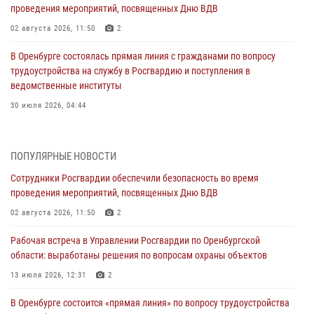
проведения мероприятий, посвященных Дню ВДВ
02 августа 2026, 11:50
2
В Оренбурге состоялась прямая линия с гражданами по вопросу
трудоустройства на службу в Росгвардию и поступления в
ведомственные институты
30 июля 2026, 04:44
Просветительская встреча Росгвардии: к Дню Крещения Руси
28 июля 2026, 09:41
1
ПОПУЛЯРНЫЕ НОВОСТИ
Сотрудники Росгвардии обеспечили безопасность во время
Росгвардейцы обеспечили правопорядок на праздновании Дня
проведения мероприятий, посвященных Дню ВДВ
ВМФ в Оренбурге
02 августа 2026, 11:50
2
27 июля 2026, 14:36
2
Рабочая встреча в Управлении Росгвардии по Оренбургской
Росгвардейцы предотвратили трагедию: спасен мужчина в тяжелой
области: выработаны решения по вопросам охраны объектов
жизненной ситуации (ВИДЕО)
13 июля 2026, 12:31
2
26 июля 2026, 14:45
1
В Оренбурге состоится «прямая линия» по вопросу трудоустройства
Росгвардейцы Оренбургской области проверили готовность детских