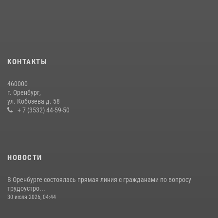
служебно-боевой деятельности за первое полугодие 2026 года
17 июля 2026, 11:30
4
Росгвардейцы задержали нетрезвого мужчину, который ворвался к
соседу с ножом
14 июля 2026, 10:43
КОНТАКТЫ
Сотрудники Росгвардии в Оренбурге задержали женщину по
460000
подозрению в хищении товара из магазина
г. Оренбург,
ул. Кобозева д. 58
11 июля 2026, 12:22
+ 7 (3532) 44-59-50
НОВОСТИ
В Оренбурге состоялась прямая линия с гражданами по вопросу
трудоустро...
30 июля 2026, 04:44