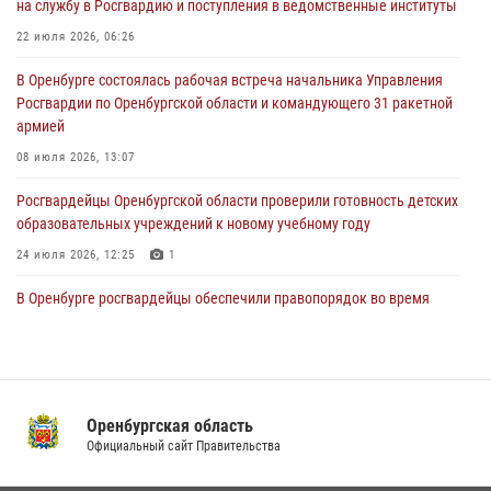
на службу в Росгвардию и поступления в ведомственные институты
образовательных учреждений к новому учебному году
22 июля 2026, 06:26
24 июля 2026, 12:25
1
В Оренбурге состоялась рабочая встреча начальника Управления
При силовой поддержке ОМОН «Кобра» Росгвардии в Оренбурге
Росгвардии по Оренбургской области и командующего 31 ракетной
проведён рейд по строительным объектам
армией
23 июля 2026, 10:47
08 июля 2026, 13:07
Росгвардейцы Оренбургской области проверили готовность детских
образовательных учреждений к новому учебному году
24 июля 2026, 12:25
1
В Оренбурге росгвардейцы обеспечили правопорядок во время
проведения футбольного матча
03 августа 2026, 16:40
Семья, верность долгу: история росгвардейцев Печенкиных
Оренбургская область
08 июля 2026, 12:58
4
Официальный сайт Правительства
В Управлении Росгвардии по Оренбургской области подвели итоги