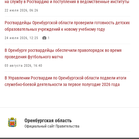
на службу в Росгвардию и поступления в ведомственные институты
образовательных учреждений к новому учебному году
22 июля 2026, 06:26
24 июля 2026, 12:25
1
Росгвардейцы Оренбургской области проверили готовность детских
При силовой поддержке ОМОН «Кобра» Росгвардии в Оренбурге
образовательных учреждений к новому учебному году
проведён рейд по строительным объектам
24 июля 2026, 12:25
1
23 июля 2026, 10:47
В Оренбурге росгвардейцы обеспечили правопорядок во время
проведения футбольного матча
03 августа 2026, 16:40
В Управлении Росгвардии по Оренбургской области подвели итоги
служебно-боевой деятельности за первое полугодие 2026 года
17 июля 2026, 11:30
4
Росгвардейцы задержали нетрезвого мужчину, который ворвался к
соседу с ножом
Оренбургская область
14 июля 2026, 10:43
Официальный сайт Правительства
При силовой поддержке ОМОН «Кобра» Росгвардии в Оренбурге