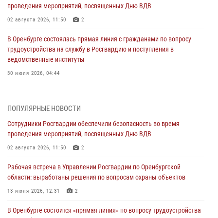
проведения мероприятий, посвященных Дню ВДВ
02 августа 2026, 11:50
2
В Оренбурге состоялась прямая линия с гражданами по вопросу
трудоустройства на службу в Росгвардию и поступления в
ведомственные институты
30 июля 2026, 04:44
Просветительская встреча Росгвардии: к Дню Крещения Руси
28 июля 2026, 09:41
1
ПОПУЛЯРНЫЕ НОВОСТИ
Сотрудники Росгвардии обеспечили безопасность во время
Росгвардейцы обеспечили правопорядок на праздновании Дня
проведения мероприятий, посвященных Дню ВДВ
ВМФ в Оренбурге
02 августа 2026, 11:50
2
27 июля 2026, 14:36
2
Рабочая встреча в Управлении Росгвардии по Оренбургской
Росгвардейцы предотвратили трагедию: спасен мужчина в тяжелой
области: выработаны решения по вопросам охраны объектов
жизненной ситуации (ВИДЕО)
13 июля 2026, 12:31
2
26 июля 2026, 14:45
1
В Оренбурге состоится «прямая линия» по вопросу трудоустройства
Росгвардейцы Оренбургской области проверили готовность детских