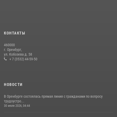
проведён рейд по строительным объектам
23 июля 2026, 10:47
Сотрудники Росгвардии в Оренбурге задержали женщину по
подозрению в хищении товара из магазина
11 июля 2026, 12:22
КОНТАКТЫ
Начальник Управления Росгвардии по Оренбургской области
460000
провёл рабочую встречу с ректором ОГУ
г. Оренбург,
ул. Кобозева д. 58
16 июля 2026, 10:15
+ 7 (3532) 44-59-50
НОВОСТИ
В Оренбурге состоялась прямая линия с гражданами по вопросу
трудоустро...
30 июля 2026, 04:44