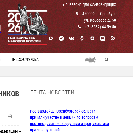
ВЕРСИЯ ДЛЯ СЛАБОВИДЯЩИХ
460000, г. Оренбург
ул. Кобозева д. 58
И
+ 7 (3532) 44-59-50
Ы
ПРЕСС-СЛУЖБА
ЛЕНТА НОВОСТЕЙ
НИКОВ
Росгвардейцы Оренбургской области
приняли участие в лекции по вопросам
противодействия коррупции и профилактики
правонарушений
едерации –