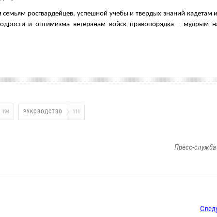
 семьям росгвардейцев, успешной учебы и твердых знаний кадетам 
бодрости и оптимизма ветеранам войск правопорядка – мудрым н
194
РУКОВОДСТВО
111
Пресс-служба
След