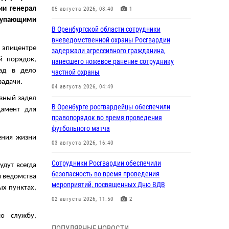
ии генерал
05 августа 2026, 08:40
1
ступающими
В Оренбургской области сотрудники
вневедомственной охраны Росгвардии
 эпицентре
задержали агрессивного гражданина,
й порядок,
нанесшего ножевое ранение сотруднику
лад в дело
частной охраны
задачи.
04 августа 2026, 04:49
езный задел
В Оренбурге росгвардейцы обеспечили
дамент для
правопорядок во время проведения
футбольного матча
ения жизни
03 августа 2026, 16:40
Сотрудники Росгвардии обеспечили
удут всегда
безопасность во время проведения
и ведомства
мероприятий, посвященных Дню ВДВ
ых пунктах,
02 августа 2026, 11:50
2
ю службу,
В Оренбурге состоялась прямая линия с
ПОПУЛЯРНЫЕ НОВОСТИ