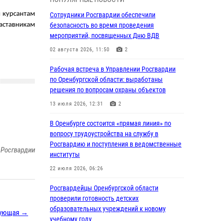
гражданами по вопросу трудоустройства на
службу в Росгвардию и поступления в
и курсантам
Сотрудники Росгвардии обеспечили
ведомственные институты
безопасность во время проведения
аставникам
мероприятий, посвященных Дню ВДВ
30 июля 2026, 04:44
02 августа 2026, 11:50
2
Просветительская встреча Росгвардии: к
Дню Крещения Руси
Рабочая встреча в Управлении Росгвардии
по Оренбургской области: выработаны
28 июля 2026, 09:41
1
решения по вопросам охраны объектов
Росгвардейцы обеспечили правопорядок на
13 июля 2026, 12:31
2
праздновании Дня ВМФ в Оренбурге
В Оренбурге состоится «прямая линия» по
27 июля 2026, 14:36
2
вопросу трудоустройства на службу в
Росгвардейцы предотвратили трагедию:
Росгвардию и поступления в ведомственные
 Росгвардии
спасен мужчина в тяжелой жизненной
институты
ситуации (ВИДЕО)
22 июля 2026, 06:26
26 июля 2026, 14:45
1
Росгвардейцы Оренбургской области
Росгвардейцы Оренбургской области
проверили готовность детских
проверили готовность детских
образовательных учреждений к новому
ующая →
образовательных учреждений к новому
учебному году