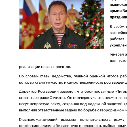
главнок
армии Ви
праздник
В своём 
важнейши
работая
укреплен
Генерал 
для уст
реализации новых проектов.
По словам главы ведомства, главной оценкой итогов ра
которых стали мужество и самоотверженность росгвардейц
Директор Росгвардии заверил, что бронированные «Тигры
стоять на страже Отчизны. Он подчеркнул, что, несмотря 
несут непростую вахту, сохраняя под надежной защитой я
выполняя ответственные задачи по борьбе с терроризмом 
Главнокомандующий выразил признательность всему
профессионализм и беззаветную преданность выбранному 