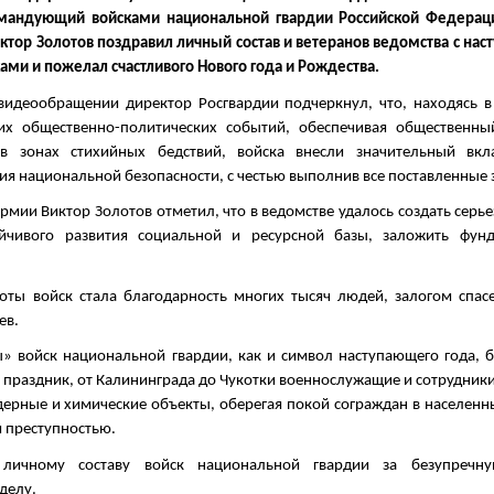
омандующий войсками национальной гвардии Российской Федерац
ктор Золотов поздравил личный состав и ветеранов ведомства с на
ами и пожелал счастливого Нового года и Рождества.
видеообращении директор Росгвардии подчеркнул, что, находясь в
х общественно-политических событий, обеспечивая общественны
 в зонах стихийных бедствий, войска внесли значительный вк
ия национальной безопасности, с честью выполнив все поставленные 
армии Виктор Золотов отметил, что в ведомстве удалось создать серь
ойчивого развития социальной и ресурсной базы, заложить фун
боты войск стала благодарность многих тысяч людей, залогом спас
ев.
» войск национальной гвардии, как и символ наступающего года, б
на праздник, от Калининграда до Чукотки военнослужащие и сотрудник
дерные и химические объекты, оберегая покой сограждан в населенн
и преступностью.
 личному составу войск национальной гвардии за безупречну
делу.