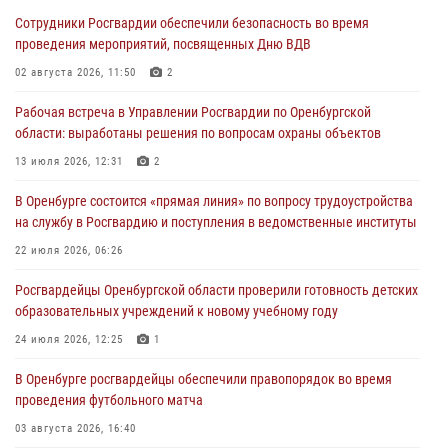
Сотрудники Росгвардии обеспечили безопасность во время
Росгвардейцы обеспечили правопорядок на праздновании Дня
проведения мероприятий, посвященных Дню ВДВ
ВМФ в Оренбурге
02 августа 2026, 11:50
2
27 июля 2026, 14:36
2
Рабочая встреча в Управлении Росгвардии по Оренбургской
Росгвардейцы предотвратили трагедию: спасен мужчина в тяжелой
области: выработаны решения по вопросам охраны объектов
жизненной ситуации (ВИДЕО)
13 июля 2026, 12:31
2
26 июля 2026, 14:45
1
В Оренбурге состоится «прямая линия» по вопросу трудоустройства
Росгвардейцы Оренбургской области проверили готовность детских
на службу в Росгвардию и поступления в ведомственные институты
образовательных учреждений к новому учебному году
22 июля 2026, 06:26
24 июля 2026, 12:25
1
Росгвардейцы Оренбургской области проверили готовность детских
При силовой поддержке ОМОН «Кобра» Росгвардии в Оренбурге
образовательных учреждений к новому учебному году
проведён рейд по строительным объектам
24 июля 2026, 12:25
1
23 июля 2026, 10:47
В Оренбурге росгвардейцы обеспечили правопорядок во время
проведения футбольного матча
03 августа 2026, 16:40