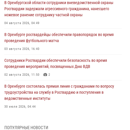
В Оренбургской области сотрудники вневедомственной охраны
Росгвардии задержали агрессивного гражданина, нанесшего
ножевое ранение сотруднику частной охраны
04 августа 2026, 04:49
В Оренбурге росгвардейцы обеспечили правопорядок во время
проведения футбольного матча
03 августа 2026, 16:40
Сотрудники Росгвардии обеспечили безопасность во время
проведения мероприятий, посвященных Дню ВДВ
02 августа 2026, 11:50
2
В Оренбурге состоялась прямая линия с гражданами по вопросу
трудоустройства на службу в Росгвардию и поступления в
ведомственные институты
30 июля 2026, 04:44
Просветительская встреча Росгвардии: к Дню Крещения Руси
28 июля 2026, 09:41
1
ПОПУЛЯРНЫЕ НОВОСТИ