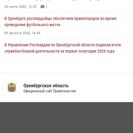
24 июля 2026, 12:25
1
23 июля 2026, 10:47
В Оренбурге росгвардейцы обеспечили правопорядок во время
проведения футбольного матча
03 августа 2026, 16:40
В Управлении Росгвардии по Оренбургской области подвели итоги
служебно-боевой деятельности за первое полугодие 2026 года
17 июля 2026, 11:30
4
Росгвардейцы задержали нетрезвого мужчину, который ворвался к
соседу с ножом
Оренбургская область
14 июля 2026, 10:43
Официальный сайт Правительства
Сотрудники Росгвардии в Оренбурге задержали женщину по
подозрению в хищении товара из магазина
11 июля 2026, 12:22
В Оренбурге состоялась прямая линия с гражданами по вопросу
трудоустройства на службу в Росгвардию и поступления в