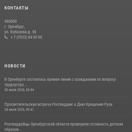
ведомственные институты
КОНТАКТЫ
30 июля 2026, 04:44
460000
При силовой поддержке ОМОН «Кобра» Росгвардии в Оренбурге
г. Оренбург,
проведён рейд по строительным объектам
ул. Кобозева д. 58
+ 7 (3532) 44-59-50
23 июля 2026, 10:47
НОВОСТИ
В Оренбурге состоялась прямая линия с гражданами по вопросу
трудоустро...
30 июля 2026, 04:44
Просветительская встреча Росгвардии: к Дню Крещения Руси
28 июля 2026, 09:41
Росгвардейцы Оренбургской области проверили готовность детских
образов...