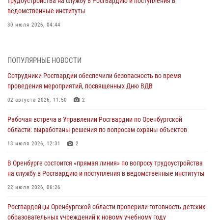
трудоустройства на службу в Росгвардию и поступления в
ведомственные институты
30 июля 2026, 04:44
Просветительская встреча Росгвардии: к Дню Крещения Руси
28 июля 2026, 09:41
1
ПОПУЛЯРНЫЕ НОВОСТИ
Сотрудники Росгвардии обеспечили безопасность во время
Росгвардейцы обеспечили правопорядок на праздновании Дня
проведения мероприятий, посвященных Дню ВДВ
ВМФ в Оренбурге
02 августа 2026, 11:50
2
27 июля 2026, 14:36
2
Рабочая встреча в Управлении Росгвардии по Оренбургской
Росгвардейцы предотвратили трагедию: спасен мужчина в тяжелой
области: выработаны решения по вопросам охраны объектов
жизненной ситуации (ВИДЕО)
13 июля 2026, 12:31
2
26 июля 2026, 14:45
1
В Оренбурге состоится «прямая линия» по вопросу трудоустройства
Росгвардейцы Оренбургской области проверили готовность детских
на службу в Росгвардию и поступления в ведомственные институты
образовательных учреждений к новому учебному году
22 июля 2026, 06:26
24 июля 2026, 12:25
1
Росгвардейцы Оренбургской области проверили готовность детских
При силовой поддержке ОМОН «Кобра» Росгвардии в Оренбурге
образовательных учреждений к новому учебному году
проведён рейд по строительным объектам