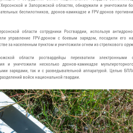
 Херсонской и Запорожской областях, обнаружили и уничтожили бо
ательных беспилотников, дронов-камикадзе и FPV-дронов противни
ерсонской области сотрудники Росгвардии, используя антидроно
тили управление FPV-дроном с боевым зарядом, посадили его н
стве за населенным пунктом и уничтожили огнем из стрелкового оруж
ожской области росгвардейцы перехватили электронными с
ния и уничтожили несколько дронов-камикадзе мультироторног
ыми зарядами, так и c разведывательной аппаратурой. Целью БПЛ
дразделений войск национальной гвардии.