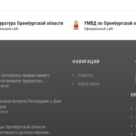
уратура Оренбургской области
УМВД по Оренбургской о
альный сайт
Официальный сайт
И
НАВИГАЦИЯ
 состоялась прямая линия с
Новости
по вопросу трудоустро...
Карта сайта
 04:44
П
льская встреча Росгвардии: к Дню
уси
 09:41
цы Оренбургской области
отовность детских образов...