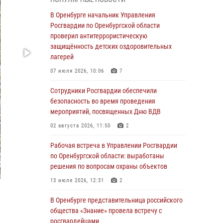
Дню Крещения Руси
В Оренбурге начальник Управления
28 июля 2026, 09:41
1
Росгвардии по Оренбургской области
Росгвардейцы обеспечили правопорядок на
проверил антитеррористическую
праздновании Дня ВМФ в Оренбурге
защищённость детских оздоровительных
лагерей
27 июля 2026, 14:36
2
07 июля 2026, 10:06
7
Росгвардейцы предотвратили трагедию:
спасен мужчина в тяжелой жизненной
Сотрудники Росгвардии обеспечили
ситуации (ВИДЕО)
безопасность во время проведения
мероприятий, посвященных Дню ВДВ
26 июля 2026, 14:45
1
02 августа 2026, 11:50
2
Росгвардейцы Оренбургской области
проверили готовность детских
Рабочая встреча в Управлении Росгвардии
образовательных учреждений к новому
по Оренбургской области: выработаны
учебному году
решения по вопросам охраны объектов
24 июля 2026, 12:25
1
13 июля 2026, 12:31
2
При силовой поддержке ОМОН «Кобра»
В Оренбурге представительница российского
Росгвардии в Оренбурге проведён рейд по
общества «Знание» провела встречу с
строительным объектам
росгвардейцами