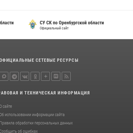
образовательных учреждений к новому
учебному году
24 июля 2026, 12:25
1
бласти
СУ СК по Орен6ургской области
Официальный сайт
Семья, верность долгу: история
росгвардейцев Печенкиных
08 июля 2026, 12:58
4
В Оренбурге росгвардейцы обеспечили
ОФИЦИАЛЬНЫЕ СЕТЕВЫЕ РЕСУРСЫ
правопорядок во время проведения
футбольного матча
03 августа 2026, 16:40
РАВОВАЯ И ТЕХНИЧЕСКАЯ ИНФОРМАЦИЯ
О сайте
Об использовании информации сайта
Правила обработки персональных данных
Сообщить об ошибках