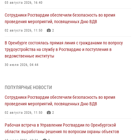
03 августа 2026, 16:40
Сотрудники Росгвардии обеспечили безопасность во время
проведения мероприятий, посвященных Дню ВДВ
02 августа 2026, 11:50
2
В Оренбурге состоялась прямая линия с гражданами по вопросу
трудоустройства на службу в Росгвардию и поступления в
ведомственные институты
30 июля 2026, 04:44
Просветительская встреча Росгвардии: к Дню Крещения Руси
28 июля 2026, 09:41
1
ПОПУЛЯРНЫЕ НОВОСТИ
Сотрудники Росгвардии обеспечили безопасность во время
Росгвардейцы обеспечили правопорядок на праздновании Дня
проведения мероприятий, посвященных Дню ВДВ
ВМФ в Оренбурге
02 августа 2026, 11:50
2
27 июля 2026, 14:36
2
Рабочая встреча в Управлении Росгвардии по Оренбургской
Росгвардейцы предотвратили трагедию: спасен мужчина в тяжелой
области: выработаны решения по вопросам охраны объектов
жизненной ситуации (ВИДЕО)