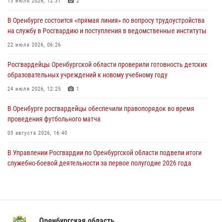
13 июля 2026, 12:31
2
26 июля 2026, 14:45
1
В Оренбурге состоится «прямая линия» по вопросу трудоустройства
Росгвардейцы Оренбургской области проверили готовность детских
на службу в Росгвардию и поступления в ведомственные институты
образовательных учреждений к новому учебному году
22 июля 2026, 06:26
24 июля 2026, 12:25
1
Росгвардейцы Оренбургской области проверили готовность детских
При силовой поддержке ОМОН «Кобра» Росгвардии в Оренбурге
образовательных учреждений к новому учебному году
проведён рейд по строительным объектам
24 июля 2026, 12:25
1
23 июля 2026, 10:47
В Оренбурге росгвардейцы обеспечили правопорядок во время
проведения футбольного матча
03 августа 2026, 16:40
В Управлении Росгвардии по Оренбургской области подвели итоги
служебно-боевой деятельности за первое полугодие 2026 года
17 июля 2026, 11:30
4
Росгвардейцы задержали нетрезвого мужчину, который ворвался к
соседу с ножом
Оренбургская область
14 июля 2026, 10:43