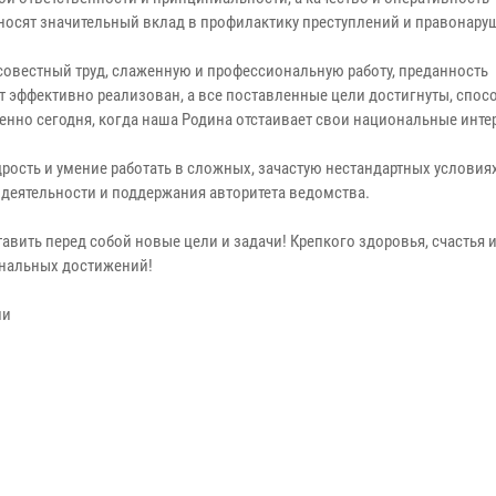
носят значительный вклад в профилактику преступлений и правонару
овестный труд, слаженную и профессиональную работу, преданность
т эффективно реализован, а все поставленные цели достигнуты, спос
енно сегодня, когда наша Родина отстаивает свои национальные инте
рость и умение работать в сложных, зачастую нестандартных условия
еятельности и поддержания авторитета ведомства.
вить перед собой новые цели и задачи! Крепкого здоровья, счастья 
ональных достижений!
ии