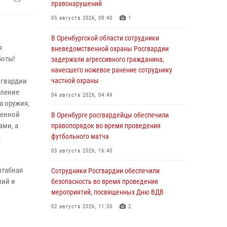
правонарушений
05 августа 2026, 08:40
1
В Оренбургской области сотрудники
я
вневедомственной охраны Росгвардии
боты!
задержали агрессивного гражданина,
нанесшего ножевое ранение сотруднику
 гвардии
частной охраны
вление
04 августа 2026, 04:49
а оружия,
венной
В Оренбурге росгвардейцы обеспечили
ами, а
правопорядок во время проведения
а
футбольного матча
03 августа 2026, 16:40
штабная
Сотрудники Росгвардии обеспечили
ний и
безопасность во время проведения
мероприятий, посвященных Дню ВДВ
02 августа 2026, 11:50
2
В Оренбурге состоялась прямая линия с