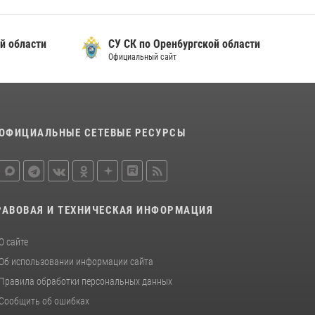
деятельности за первое полугодие 2026 года
17 июля 2026, 11:30
4
бласти
СУ СК по Орен6ургской области
Росгвардейцы задержали нетрезвого
Официальный сайт
мужчину, который ворвался к соседу с ножом
14 июля 2026, 10:43
Сотрудники Росгвардии в Оренбурге
задержали женщину по подозрению в
ОФИЦИАЛЬНЫЕ СЕТЕВЫЕ РЕСУРСЫ
хищении товара из магазина
11 июля 2026, 12:22
РАВОВАЯ И ТЕХНИЧЕСКАЯ ИНФОРМАЦИЯ
О сайте
Об использовании информации сайта
Правила обработки персональных данных
Сообщить об ошибках