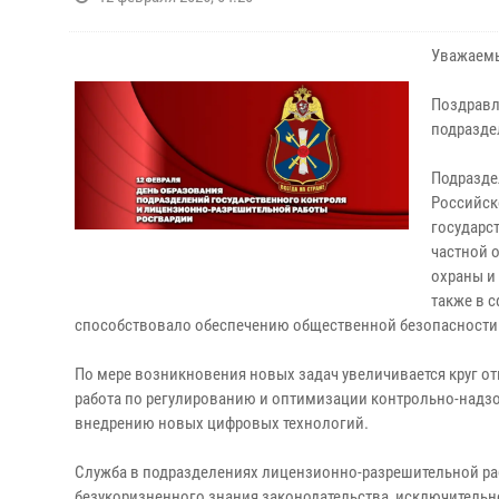
Уважаемы
Поздравл
подразде
Подразде
Российск
государс
частной 
охраны и
также в 
способствовало обеспечению общественной безопасности
По мере возникновения новых задач увеличивается круг о
работа по регулированию и оптимизации контрольно-надз
внедрению новых цифровых технологий.
Служба в подразделениях лицензионно-разрешительной раб
безукоризненного знания законодательства, исключительно