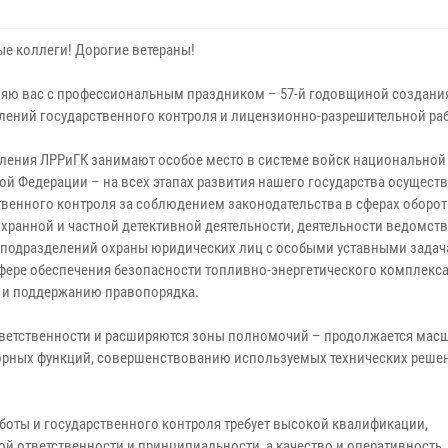
е коллеги! Дорогие ветераны!
яю вас с профессиональным праздником – 57-й годовщиной создани
лений государственного контроля и лицензионно-разрешительной ра
ления ЛРРиГК занимают особое место в системе войск национальной
ой Федерации – на всех этапах развития нашего государства осущест
твенного контроля за соблюдением законодательства в сферах оборот
охранной и частной детективной деятельности, деятельности ведомст
 подразделений охраны юридических лиц с особыми уставными задач
сфере обеспечения безопасности топливно-энергетического комплекс
 и поддержанию правопорядка.
тветственности и расширяются зоны полномочий – продолжается мас
орных функций, совершенствованию используемых технических реше
оты и государственного контроля требует высокой квалификации,
й ответственности и принципиальности, а качество и оперативность