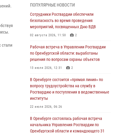
ПОПУЛЯРНЫЕ НОВОСТИ
шений.
гражданами по вопросу трудоустройства на
службу в Росгвардию и поступления в
Сотрудники Росгвардии обеспечили
ведомственные институты
безопасность во время проведения
обствуя
мероприятий, посвященных Дню ВДВ
30 июля 2026, 04:44
ресы.
02 августа 2026, 11:50
2
Просветительская встреча Росгвардии: к
х стали
Дню Крещения Руси
Рабочая встреча в Управлении Росгвардии
по Оренбургской области: выработаны
28 июля 2026, 09:41
1
решения по вопросам охраны объектов
и
Росгвардейцы обеспечили правопорядок на
13 июля 2026, 12:31
2
праздновании Дня ВМФ в Оренбурге
В Оренбурге состоится «прямая линия» по
27 июля 2026, 14:36
2
вопросу трудоустройства на службу в
Росгвардейцы предотвратили трагедию:
Росгвардию и поступления в ведомственные
спасен мужчина в тяжелой жизненной
институты
ситуации (ВИДЕО)
22 июля 2026, 06:26
26 июля 2026, 14:45
1
В Оренбурге состоялась рабочая встреча
Росгвардейцы Оренбургской области
начальника Управления Росгвардии по
проверили готовность детских
Оренбургской области и командующего 31