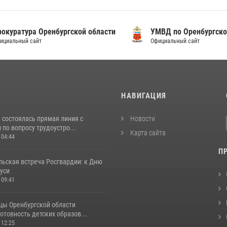
уратура Оренбургской области
УМВД по Оренбургской о
альный сайт
Официальный сайт
И
НАВИГАЦИЯ
 состоялась прямая линия с
Новости
по вопросу трудоустро...
Карта сайта
 04:44
П
льская встреча Росгвардии: к Дню
уси
 09:41
цы Оренбургской области
отовность детских образов...
 12:25