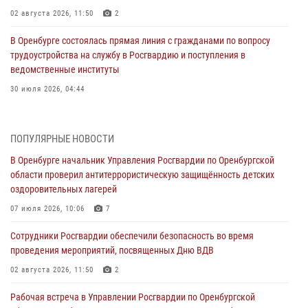
02 августа 2026, 11:50
2
В Оренбурге состоялась прямая линия с гражданами по вопросу
трудоустройства на службу в Росгвардию и поступления в
ведомственные институты
30 июля 2026, 04:44
Просветительская встреча Росгвардии: к Дню Крещения Руси
28 июля 2026, 09:41
1
ПОПУЛЯРНЫЕ НОВОСТИ
В Оренбурге начальник Управления Росгвардии по Оренбургской
Росгвардейцы обеспечили правопорядок на праздновании Дня
области проверил антитеррористическую защищённость детских
ВМФ в Оренбурге
оздоровительных лагерей
27 июля 2026, 14:36
2
07 июля 2026, 10:06
7
Росгвардейцы предотвратили трагедию: спасен мужчина в тяжелой
Сотрудники Росгвардии обеспечили безопасность во время
жизненной ситуации (ВИДЕО)
проведения мероприятий, посвященных Дню ВДВ
26 июля 2026, 14:45
1
02 августа 2026, 11:50
2
Росгвардейцы Оренбургской области проверили готовность детских
Рабочая встреча в Управлении Росгвардии по Оренбургской
образовательных учреждений к новому учебному году