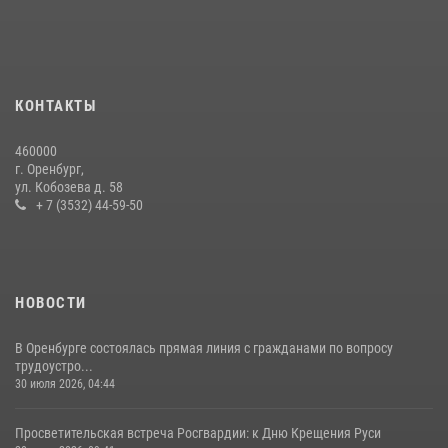
Росгвардейцы Оренбургской области проверили готовность детских
образовательных учреждений к новому учебному году
24 июля 2026, 12:25
1
Семья, верность долгу: история росгвардейцев Печенкиных
КОНТАКТЫ
08 июля 2026, 12:58
4
460000
В Оренбурге росгвардейцы обеспечили правопорядок во время
г. Оренбург,
проведения футбольного матча
ул. Кобозева д. 58
+ 7 (3532) 44-59-50
03 августа 2026, 16:40
НОВОСТИ
В Оренбурге состоялась прямая линия с гражданами по вопросу
трудоустро...
30 июля 2026, 04:44
Просветительская встреча Росгвардии: к Дню Крещения Руси