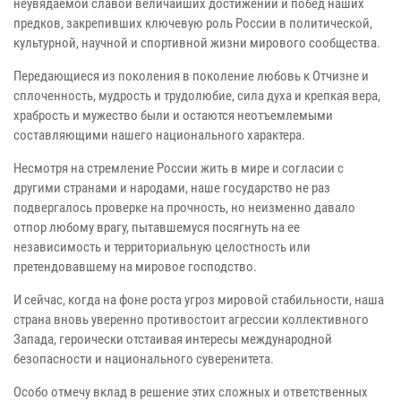
неувядаемой славой величайших достижений и побед наших
предков, закрепивших ключевую роль России в политической,
культурной, научной и спортивной жизни мирового сообщества.
Передающиеся из поколения в поколение любовь к Отчизне и
сплоченность, мудрость и трудолюбие, сила духа и крепкая вера,
храбрость и мужество были и остаются неотъемлемыми
составляющими нашего национального характера.
Несмотря на стремление России жить в мире и согласии с
другими странами и народами, наше государство не раз
подвергалось проверке на прочность, но неизменно давало
отпор любому врагу, пытавшемуся посягнуть на ее
независимость и территориальную целостность или
претендовавшему на мировое господство.
И сейчас, когда на фоне роста угроз мировой стабильности, наша
страна вновь уверенно противостоит агрессии коллективного
Запада, героически отстаивая интересы международной
безопасности и национального суверенитета.
Особо отмечу вклад в решение этих сложных и ответственных