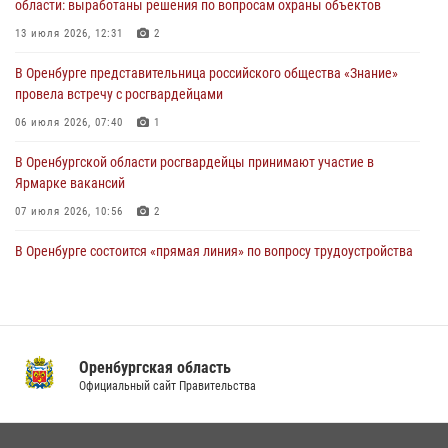
области: выработаны решения по вопросам охраны объектов
24 июля 2026, 12:25
1
13 июля 2026, 12:31
2
При силовой поддержке ОМОН «Кобра» Росгвардии в Оренбурге
В Оренбурге представительница российского общества «Знание»
проведён рейд по строительным объектам
провела встречу с росгвардейцами
23 июля 2026, 10:47
06 июля 2026, 07:40
1
В Оренбургской области росгвардейцы принимают участие в
Ярмарке вакансий
07 июля 2026, 10:56
2
В Оренбурге состоится «прямая линия» по вопросу трудоустройства
на службу в Росгвардию и поступления в ведомственные институты
22 июля 2026, 06:26
В Оренбурге состоялась рабочая встреча начальника Управления
Росгвардии по Оренбургской области и командующего 31 ракетной
Оренбургская область
армией
Официальный сайт Правительства
08 июля 2026, 13:07