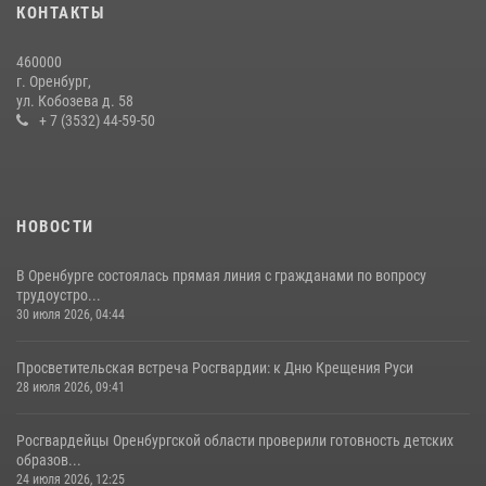
14 июля 2026, 10:43
КОНТАКТЫ
При силовой поддержке ОМОН «Кобра» Росгвардии в Оренбурге
460000
проведён рейд по строительным объектам
г. Оренбург,
ул. Кобозева д. 58
23 июля 2026, 10:47
+ 7 (3532) 44-59-50
НОВОСТИ
В Оренбурге состоялась прямая линия с гражданами по вопросу
трудоустро...
30 июля 2026, 04:44
Просветительская встреча Росгвардии: к Дню Крещения Руси
28 июля 2026, 09:41
Росгвардейцы Оренбургской области проверили готовность детских
образов...
24 июля 2026, 12:25