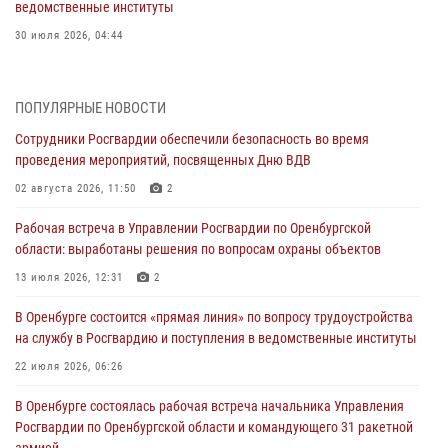
ведомственные институты
30 июля 2026, 04:44
Просветительская встреча Росгвардии: к Дню Крещения Руси
28 июля 2026, 09:41
1
ПОПУЛЯРНЫЕ НОВОСТИ
Сотрудники Росгвардии обеспечили безопасность во время
Росгвардейцы обеспечили правопорядок на праздновании Дня
проведения мероприятий, посвященных Дню ВДВ
ВМФ в Оренбурге
02 августа 2026, 11:50
2
27 июля 2026, 14:36
2
Рабочая встреча в Управлении Росгвардии по Оренбургской
Росгвардейцы предотвратили трагедию: спасен мужчина в тяжелой
области: выработаны решения по вопросам охраны объектов
жизненной ситуации (ВИДЕО)
13 июля 2026, 12:31
2
26 июля 2026, 14:45
1
В Оренбурге состоится «прямая линия» по вопросу трудоустройства
Росгвардейцы Оренбургской области проверили готовность детских
на службу в Росгвардию и поступления в ведомственные институты
образовательных учреждений к новому учебному году
22 июля 2026, 06:26
24 июля 2026, 12:25
1
В Оренбурге состоялась рабочая встреча начальника Управления
При силовой поддержке ОМОН «Кобра» Росгвардии в Оренбурге
Росгвардии по Оренбургской области и командующего 31 ракетной
проведён рейд по строительным объектам
армией