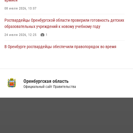
23 июля 2026, 10:47
08 июля 2026, 13:07
Росгвардейцы Оренбургской области проверили готовность детских
образовательных учреждений к новому учебному году
24 июля 2026, 12:25
1
В Оренбурге росгвардейцы обеспечили правопорядок во время
проведения футбольного матча
03 августа 2026, 16:40
Семья, верность долгу: история росгвардейцев Печенкиных
Оренбургская область
08 июля 2026, 12:58
4
Официальный сайт Правительства
В Управлении Росгвардии по Оренбургской области подвели итоги
служебно-боевой деятельности за первое полугодие 2026 года
17 июля 2026, 11:30
4
Росгвардейцы задержали нетрезвого мужчину, который ворвался к
соседу с ножом