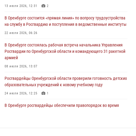
13 июля 2026, 12:31
2
26 июля 2026, 14:45
1
В Оренбурге состоится «прямая линия» по вопросу трудоустройства
Росгвардейцы Оренбургской области проверили готовность детских
на службу в Росгвардию и поступления в ведомственные институты
образовательных учреждений к новому учебному году
22 июля 2026, 06:26
24 июля 2026, 12:25
1
В Оренбурге состоялась рабочая встреча начальника Управления
При силовой поддержке ОМОН «Кобра» Росгвардии в Оренбурге
Росгвардии по Оренбургской области и командующего 31 ракетной
проведён рейд по строительным объектам
армией
23 июля 2026, 10:47
08 июля 2026, 13:07
Росгвардейцы Оренбургской области проверили готовность детских
образовательных учреждений к новому учебному году
24 июля 2026, 12:25
1
В Оренбурге росгвардейцы обеспечили правопорядок во время
проведения футбольного матча
03 августа 2026, 16:40
Семья, верность долгу: история росгвардейцев Печенкиных