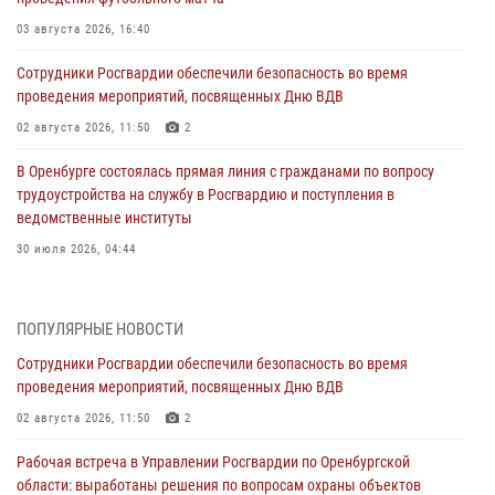
03 августа 2026, 16:40
Сотрудники Росгвардии обеспечили безопасность во время
проведения мероприятий, посвященных Дню ВДВ
02 августа 2026, 11:50
2
В Оренбурге состоялась прямая линия с гражданами по вопросу
трудоустройства на службу в Росгвардию и поступления в
ведомственные институты
30 июля 2026, 04:44
Просветительская встреча Росгвардии: к Дню Крещения Руси
28 июля 2026, 09:41
1
ПОПУЛЯРНЫЕ НОВОСТИ
Сотрудники Росгвардии обеспечили безопасность во время
Росгвардейцы обеспечили правопорядок на праздновании Дня
проведения мероприятий, посвященных Дню ВДВ
ВМФ в Оренбурге
02 августа 2026, 11:50
2
27 июля 2026, 14:36
2
Рабочая встреча в Управлении Росгвардии по Оренбургской
Росгвардейцы предотвратили трагедию: спасен мужчина в тяжелой
области: выработаны решения по вопросам охраны объектов
жизненной ситуации (ВИДЕО)