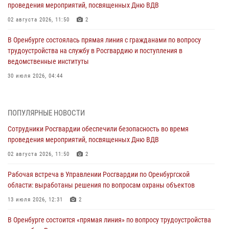
проведения мероприятий, посвященных Дню ВДВ
02 августа 2026, 11:50
2
В Оренбурге состоялась прямая линия с гражданами по вопросу
трудоустройства на службу в Росгвардию и поступления в
ведомственные институты
30 июля 2026, 04:44
Просветительская встреча Росгвардии: к Дню Крещения Руси
28 июля 2026, 09:41
1
ПОПУЛЯРНЫЕ НОВОСТИ
Сотрудники Росгвардии обеспечили безопасность во время
Росгвардейцы обеспечили правопорядок на праздновании Дня
проведения мероприятий, посвященных Дню ВДВ
ВМФ в Оренбурге
02 августа 2026, 11:50
2
27 июля 2026, 14:36
2
Рабочая встреча в Управлении Росгвардии по Оренбургской
Росгвардейцы предотвратили трагедию: спасен мужчина в тяжелой
области: выработаны решения по вопросам охраны объектов
жизненной ситуации (ВИДЕО)
13 июля 2026, 12:31
2
26 июля 2026, 14:45
1
В Оренбурге состоится «прямая линия» по вопросу трудоустройства
Росгвардейцы Оренбургской области проверили готовность детских