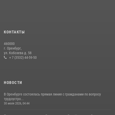
11 июля 2026, 12:22
В Оренбурге состоялась прямая линия с гражданами по вопросу
трудоустройства на службу в Росгвардию и поступления в
ведомственные институты
КОНТАКТЫ
30 июля 2026, 04:44
460000
При силовой поддержке ОМОН «Кобра» Росгвардии в Оренбурге
г. Оренбург,
проведён рейд по строительным объектам
ул. Кобозева д. 58
+ 7 (3532) 44-59-50
23 июля 2026, 10:47
НОВОСТИ
В Оренбурге состоялась прямая линия с гражданами по вопросу
трудоустро...
30 июля 2026, 04:44