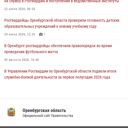
на службу в Росгвардию и поступления в ведомственные институты
образовательных учреждений к новому учебному году
22 июля 2026, 06:26
24 июля 2026, 12:25
1
Росгвардейцы Оренбургской области проверили готовность детских
При силовой поддержке ОМОН «Кобра» Росгвардии в Оренбурге
образовательных учреждений к новому учебному году
проведён рейд по строительным объектам
24 июля 2026, 12:25
1
23 июля 2026, 10:47
В Оренбурге росгвардейцы обеспечили правопорядок во время
проведения футбольного матча
03 августа 2026, 16:40
В Управлении Росгвардии по Оренбургской области подвели итоги
служебно-боевой деятельности за первое полугодие 2026 года
17 июля 2026, 11:30
4
Росгвардейцы задержали нетрезвого мужчину, который ворвался к
соседу с ножом
Оренбургская область
14 июля 2026, 10:43
Официальный сайт Правительства
Сотрудники Росгвардии в Оренбурге задержали женщину по
подозрению в хищении товара из магазина