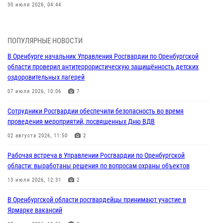
30 июля 2026, 04:44
Просветительская встреча Росгвардии: к Дню Крещения Руси
28 июля 2026, 09:41
1
ПОПУЛЯРНЫЕ НОВОСТИ
В Оренбурге начальник Управления Росгвардии по Оренбургской
Росгвардейцы обеспечили правопорядок на праздновании Дня
области проверил антитеррористическую защищённость детских
ВМФ в Оренбурге
оздоровительных лагерей
27 июля 2026, 14:36
2
07 июля 2026, 10:06
7
Росгвардейцы предотвратили трагедию: спасен мужчина в тяжелой
Сотрудники Росгвардии обеспечили безопасность во время
жизненной ситуации (ВИДЕО)
проведения мероприятий, посвященных Дню ВДВ
26 июля 2026, 14:45
1
02 августа 2026, 11:50
2
Росгвардейцы Оренбургской области проверили готовность детских
Рабочая встреча в Управлении Росгвардии по Оренбургской
образовательных учреждений к новому учебному году
области: выработаны решения по вопросам охраны объектов
24 июля 2026, 12:25
1
13 июля 2026, 12:31
2
При силовой поддержке ОМОН «Кобра» Росгвардии в Оренбурге
В Оренбургской области росгвардейцы принимают участие в
проведён рейд по строительным объектам
Ярмарке вакансий
23 июля 2026, 10:47