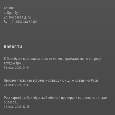
460000
В Управлении Росгвардии по Оренбургской области подвели итоги
г. Оренбург,
служебно-боевой деятельности за первое полугодие 2026 года
ул. Кобозева д. 58
+ 7 (3532) 44-59-50
17 июля 2026, 11:30
4
НОВОСТИ
В Оренбурге состоялась прямая линия с гражданами по вопросу
трудоустро...
30 июля 2026, 04:44
Просветительская встреча Росгвардии: к Дню Крещения Руси
28 июля 2026, 09:41
Росгвардейцы Оренбургской области проверили готовность детских
образов...
24 июля 2026, 12:25