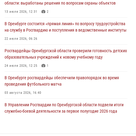
области: выработаны решения по вопросам охраны объектов
жизненной ситуации (ВИДЕО)
13 июля 2026, 12:31
2
26 июля 2026, 14:45
1
В Оренбурге состоится «прямая линия» по вопросу трудоустройства
Росгвардейцы Оренбургской области проверили готовность детских
на службу в Росгвардию и поступления в ведомственные институты
образовательных учреждений к новому учебному году
22 июля 2026, 06:26
24 июля 2026, 12:25
1
Росгвардейцы Оренбургской области проверили готовность детских
При силовой поддержке ОМОН «Кобра» Росгвардии в Оренбурге
образовательных учреждений к новому учебному году
проведён рейд по строительным объектам
24 июля 2026, 12:25
1
23 июля 2026, 10:47
В Оренбурге росгвардейцы обеспечили правопорядок во время
проведения футбольного матча
03 августа 2026, 16:40
В Управлении Росгвардии по Оренбургской области подвели итоги
служебно-боевой деятельности за первое полугодие 2026 года
17 июля 2026, 11:30
4
Росгвардейцы задержали нетрезвого мужчину, который ворвался к