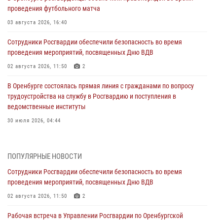
проведения футбольного матча
03 августа 2026, 16:40
Сотрудники Росгвардии обеспечили безопасность во время
проведения мероприятий, посвященных Дню ВДВ
02 августа 2026, 11:50
2
В Оренбурге состоялась прямая линия с гражданами по вопросу
трудоустройства на службу в Росгвардию и поступления в
ведомственные институты
30 июля 2026, 04:44
Просветительская встреча Росгвардии: к Дню Крещения Руси
28 июля 2026, 09:41
1
ПОПУЛЯРНЫЕ НОВОСТИ
Сотрудники Росгвардии обеспечили безопасность во время
Росгвардейцы обеспечили правопорядок на праздновании Дня
проведения мероприятий, посвященных Дню ВДВ
ВМФ в Оренбурге
02 августа 2026, 11:50
2
27 июля 2026, 14:36
2
Рабочая встреча в Управлении Росгвардии по Оренбургской
Росгвардейцы предотвратили трагедию: спасен мужчина в тяжелой