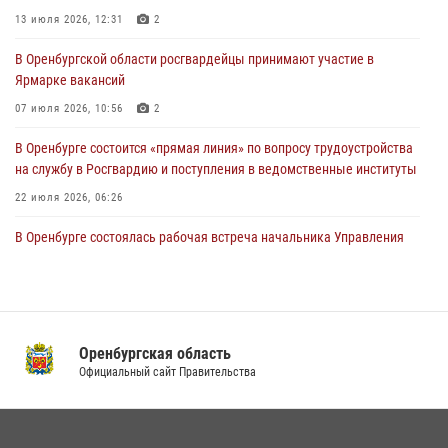
24 июля 2026, 12:25
1
13 июля 2026, 12:31
2
При силовой поддержке ОМОН «Кобра» Росгвардии в Оренбурге
В Оренбургской области росгвардейцы принимают участие в
проведён рейд по строительным объектам
Ярмарке вакансий
23 июля 2026, 10:47
07 июля 2026, 10:56
2
В Оренбурге состоится «прямая линия» по вопросу трудоустройства
на службу в Росгвардию и поступления в ведомственные институты
22 июля 2026, 06:26
В Оренбурге состоялась рабочая встреча начальника Управления
Росгвардии по Оренбургской области и командующего 31 ракетной
армией
08 июля 2026, 13:07
Росгвардейцы Оренбургской области проверили готовность детских
Оренбургская область
образовательных учреждений к новому учебному году
Официальный сайт Правительства
24 июля 2026, 12:25
1
Семья, верность долгу: история росгвардейцев Печенкиных