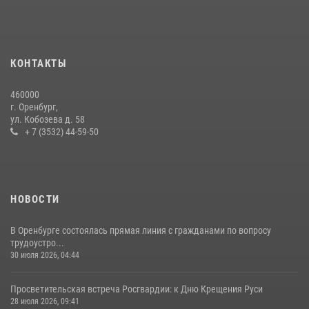
08 июля 2026, 12:58
4
В Оренбурге росгвардейцы обеспечили правопорядок во время
проведения футбольного матча
КОНТАКТЫ
03 августа 2026, 16:40
460000
День образования финансово-экономической службы Росгвардии
г. Оренбург,
ул. Кобозева д. 58
06 июля 2026, 14:45
2
+ 7 (3532) 44-59-50
НОВОСТИ
В Оренбурге состоялась прямая линия с гражданами по вопросу
трудоустро...
30 июля 2026, 04:44
Просветительская встреча Росгвардии: к Дню Крещения Руси
28 июля 2026, 09:41