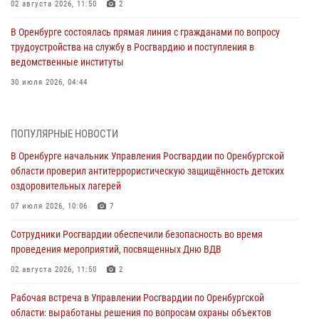
02 августа 2026, 11:50
2
В Оренбурге состоялась прямая линия с гражданами по вопросу
трудоустройства на службу в Росгвардию и поступления в
ведомственные институты
30 июля 2026, 04:44
Просветительская встреча Росгвардии: к Дню Крещения Руси
28 июля 2026, 09:41
1
ПОПУЛЯРНЫЕ НОВОСТИ
В Оренбурге начальник Управления Росгвардии по Оренбургской
Росгвардейцы обеспечили правопорядок на праздновании Дня
области проверил антитеррористическую защищённость детских
ВМФ в Оренбурге
оздоровительных лагерей
27 июля 2026, 14:36
2
07 июля 2026, 10:06
7
Росгвардейцы предотвратили трагедию: спасен мужчина в тяжелой
Сотрудники Росгвардии обеспечили безопасность во время
жизненной ситуации (ВИДЕО)
проведения мероприятий, посвященных Дню ВДВ
26 июля 2026, 14:45
1
02 августа 2026, 11:50
2
Росгвардейцы Оренбургской области проверили готовность детских
Рабочая встреча в Управлении Росгвардии по Оренбургской
образовательных учреждений к новому учебному году
области: выработаны решения по вопросам охраны объектов