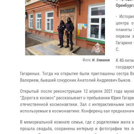
Оренбург
- Истори
центра о
планеты 
первом э
Гагарине
С.
Фото:
И. Елманов
К 40-лет
государ
Гагариных. Тогда на открытие были приглашены сестра 
Валерием, бывший сокурсник Анатолий Андреевич Быков.
Открытый после реконструкции 12 апреля 2021 года музе
"Дорога в космос" рассказывает о пребывании Юрия Гагари
отечественной космонавтики. Зал с интерактивными экс
используемые в космонавтике. Конференц-зал предназнач
В мемориальной комнате семьи, где с родителями жила ко
прошла свадьба, сохранены интерьер и фотографии тех 