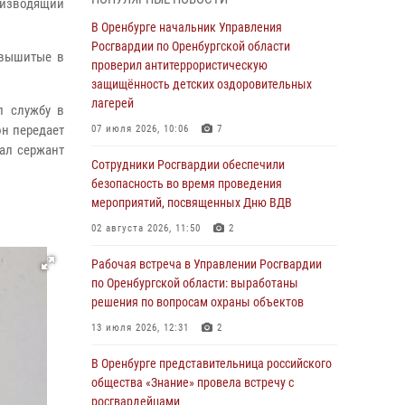
Дню Крещения Руси
роизводящий
В Оренбурге начальник Управления
28 июля 2026, 09:41
1
Росгвардии по Оренбургской области
 вышитые в
Росгвардейцы обеспечили правопорядок на
проверил антитеррористическую
праздновании Дня ВМФ в Оренбурге
защищённость детских оздоровительных
лагерей
л службу в
27 июля 2026, 14:36
2
он передает
07 июля 2026, 10:06
7
Росгвардейцы предотвратили трагедию:
вал сержант
спасен мужчина в тяжелой жизненной
Сотрудники Росгвардии обеспечили
ситуации (ВИДЕО)
безопасность во время проведения
мероприятий, посвященных Дню ВДВ
26 июля 2026, 14:45
1
02 августа 2026, 11:50
2
Росгвардейцы Оренбургской области
проверили готовность детских
Рабочая встреча в Управлении Росгвардии
образовательных учреждений к новому
по Оренбургской области: выработаны
учебному году
решения по вопросам охраны объектов
24 июля 2026, 12:25
1
13 июля 2026, 12:31
2
При силовой поддержке ОМОН «Кобра»
В Оренбурге представительница российского
Росгвардии в Оренбурге проведён рейд по
общества «Знание» провела встречу с
строительным объектам
росгвардейцами