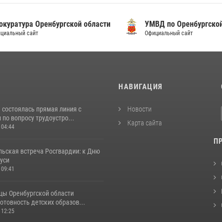
уратура Оренбургской области
УМВД по Оренбургской о
альный сайт
Официальный сайт
И
НАВИГАЦИЯ
 состоялась прямая линия с
Новости
по вопросу трудоустро...
Карта сайта
 04:44
П
льская встреча Росгвардии: к Дню
уси
 09:41
цы Оренбургской области
отовность детских образов...
 12:25