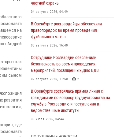
частной охраны
04 августа 2026, 04:49
областного
космонавта
В Оренбурге росгвардейцы обеспечили
авшемся на
правопорядок во время проведения
лексеевиче
футбольного матча
жант Андрей
03 августа 2026, 16:40
Сотрудники Росгвардии обеспечили
 открыт как
безопасность во время проведения
Валентины
мероприятий, посвященных Дню ВДВ
воим сыном
02 августа 2026, 11:50
2
В Оренбурге состоялась прямая линия с
Экспозиция
гражданами по вопросу трудоустройства на
ах развития
службу в Росгвардию и поступления в
ехнологии,
ведомственные институты
30 июля 2026, 04:44
агарин, где
космонавта
Просветительская встреча Росгвардии: к
ПОПУЛЯРНЫЕ НОВОСТИ