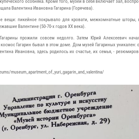
купеческого особняка. Кроме того, музей в себя включает зал, восп
ещала Валентина Ивановна Гагарина (Горячева).
ые вещи: пикейное покрывало для кровати, межкомнатные шторы,
жавшие Валентине (50-70-х годов XX века).
 Гагарины прожили совсем недолго. Затем Юрий Алексеевич нача
космос Гагарин бывал в этом доме. Дом музей Гагариных уникален: 
нтина Ивановна, здесь родилось их счастье, их семья, - резюмиро
seums/museum_apartment_of_yuri_gagarin_and_valentina/