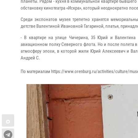
планеты. Рядом - кухня в коммунальной квартире бывшего 
обстановку кинотеатра «Искра», который неоднократно пос
Среди экспонатов музея трепетно хранятся мемориальн
детстве Валентиной Ивановной Гагариной, платья, принадле
- В квартире на улице Чичерина, 35 Юрий и Валентина
авиационном полку Северного флота. Но и после полета в 
атмосферу эпохи, в которой жили Юрий Алексеевич и Вале
Андрей С.
По материалам https://www.orenburg.ru/activities/culture/mu