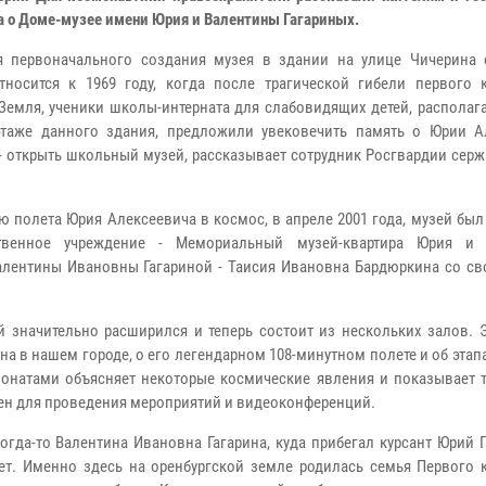
а о Доме-музее имени Юрия и Валентины Гагариных.
я первоначального создания музея в здании на улице Чичерина 
тносится к 1969 году, когда после трагической гибели первого 
Земля, ученики школы-интерната для слабовидящих детей, располаг
таже данного здания, предложили увековечить память о Юрии А
 - открыть школьный музей, рассказывает сотрудник Росгвардии сер
ию полета Юрия Алексеевича в космос, в апреле 2001 года, музей был
ственное учреждение - Мемориальный музей-квартира Юрия и 
Валентины Ивановны Гагариной - Таисия Ивановна Бардюркина со с
й значительно расширился и теперь состоит из нескольких залов. 
на в нашем городе, о его легендарном 108-минутном полете и об этап
понатами объясняет некоторые космические явления и показывает т
ен для проведения мероприятий и видеоконференций.
гда-то Валентина Ивановна Гагарина, куда прибегал курсант Юрий Г
лет. Именно здесь на оренбургской земле родилась семья Первого 