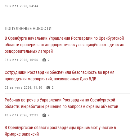
30 июля 2026, 04:44
Просветительская встреча Росгвардии: к Дню Крещения Руси
28 июля 2026, 09:41
1
ПОПУЛЯРНЫЕ НОВОСТИ
В Оренбурге начальник Управления Росгвардии по Оренбургской
Росгвардейцы обеспечили правопорядок на праздновании Дня
области проверил антитеррористическую защищённость детских
ВМФ в Оренбурге
оздоровительных лагерей
27 июля 2026, 14:36
2
07 июля 2026, 10:06
7
Росгвардейцы предотвратили трагедию: спасен мужчина в тяжелой
Сотрудники Росгвардии обеспечили безопасность во время
жизненной ситуации (ВИДЕО)
проведения мероприятий, посвященных Дню ВДВ
26 июля 2026, 14:45
1
02 августа 2026, 11:50
2
Росгвардейцы Оренбургской области проверили готовность детских
Рабочая встреча в Управлении Росгвардии по Оренбургской
образовательных учреждений к новому учебному году
области: выработаны решения по вопросам охраны объектов
24 июля 2026, 12:25
1
13 июля 2026, 12:31
2
При силовой поддержке ОМОН «Кобра» Росгвардии в Оренбурге
В Оренбургской области росгвардейцы принимают участие в
проведён рейд по строительным объектам
Ярмарке вакансий
23 июля 2026, 10:47