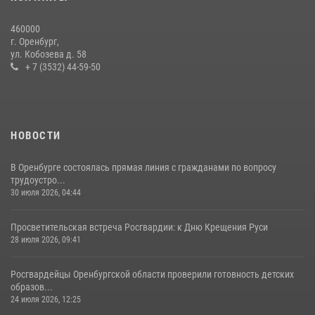
08 июля 2026, 12:58
4
460000
В Управлении Росгвардии по Оренбургской области подвели итоги
г. Оренбург,
служебно-боевой деятельности за первое полугодие 2026 года
ул. Кобозева д. 58
+ 7 (3532) 44-59-50
17 июля 2026, 11:30
4
НОВОСТИ
В Оренбурге состоялась прямая линия с гражданами по вопросу
трудоустро...
30 июля 2026, 04:44
Просветительская встреча Росгвардии: к Дню Крещения Руси
28 июля 2026, 09:41
Росгвардейцы Оренбургской области проверили готовность детских
образов...
24 июля 2026, 12:25