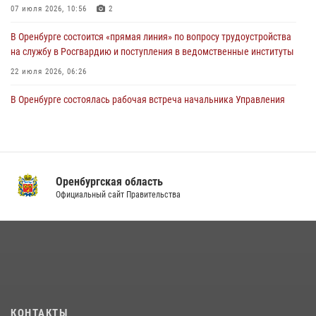
07 июля 2026, 10:56
2
В Оренбурге состоится «прямая линия» по вопросу трудоустройства
на службу в Росгвардию и поступления в ведомственные институты
22 июля 2026, 06:26
В Оренбурге состоялась рабочая встреча начальника Управления
Росгвардии по Оренбургской области и командующего 31 ракетной
армией
08 июля 2026, 13:07
Росгвардейцы Оренбургской области проверили готовность детских
Оренбургская область
образовательных учреждений к новому учебному году
Официальный сайт Правительства
24 июля 2026, 12:25
1
В Оренбурге росгвардейцы обеспечили правопорядок во время
проведения футбольного матча
03 августа 2026, 16:40
Семья, верность долгу: история росгвардейцев Печенкиных
КОНТАКТЫ