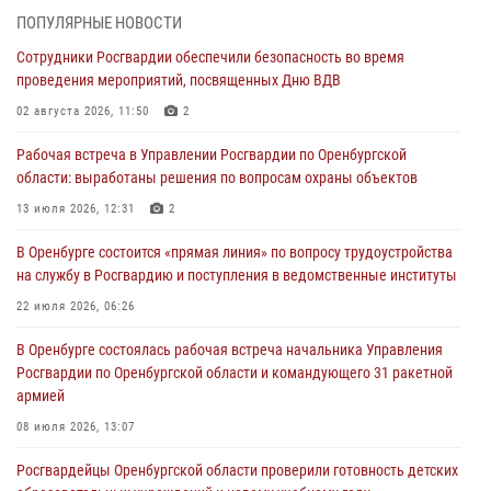
28 июля 2026, 09:41
1
ПОПУЛЯРНЫЕ НОВОСТИ
Сотрудники Росгвардии обеспечили безопасность во время
Росгвардейцы обеспечили правопорядок на праздновании Дня
проведения мероприятий, посвященных Дню ВДВ
ВМФ в Оренбурге
02 августа 2026, 11:50
2
27 июля 2026, 14:36
2
Рабочая встреча в Управлении Росгвардии по Оренбургской
Росгвардейцы предотвратили трагедию: спасен мужчина в тяжелой
области: выработаны решения по вопросам охраны объектов
жизненной ситуации (ВИДЕО)
13 июля 2026, 12:31
2
26 июля 2026, 14:45
1
В Оренбурге состоится «прямая линия» по вопросу трудоустройства
Росгвардейцы Оренбургской области проверили готовность детских
на службу в Росгвардию и поступления в ведомственные институты
образовательных учреждений к новому учебному году
22 июля 2026, 06:26
24 июля 2026, 12:25
1
В Оренбурге состоялась рабочая встреча начальника Управления
При силовой поддержке ОМОН «Кобра» Росгвардии в Оренбурге
Росгвардии по Оренбургской области и командующего 31 ракетной
проведён рейд по строительным объектам
армией
23 июля 2026, 10:47
08 июля 2026, 13:07
Росгвардейцы Оренбургской области проверили готовность детских