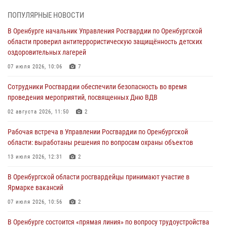
28 июля 2026, 09:41
1
ПОПУЛЯРНЫЕ НОВОСТИ
В Оренбурге начальник Управления Росгвардии по Оренбургской
Росгвардейцы обеспечили правопорядок на праздновании Дня
области проверил антитеррористическую защищённость детских
ВМФ в Оренбурге
оздоровительных лагерей
27 июля 2026, 14:36
2
07 июля 2026, 10:06
7
Росгвардейцы предотвратили трагедию: спасен мужчина в тяжелой
Сотрудники Росгвардии обеспечили безопасность во время
жизненной ситуации (ВИДЕО)
проведения мероприятий, посвященных Дню ВДВ
26 июля 2026, 14:45
1
02 августа 2026, 11:50
2
Росгвардейцы Оренбургской области проверили готовность детских
Рабочая встреча в Управлении Росгвардии по Оренбургской
образовательных учреждений к новому учебному году
области: выработаны решения по вопросам охраны объектов
24 июля 2026, 12:25
1
13 июля 2026, 12:31
2
При силовой поддержке ОМОН «Кобра» Росгвардии в Оренбурге
В Оренбургской области росгвардейцы принимают участие в
проведён рейд по строительным объектам
Ярмарке вакансий
23 июля 2026, 10:47
07 июля 2026, 10:56
2
В Оренбурге состоится «прямая линия» по вопросу трудоустройства