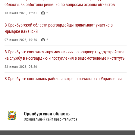
области: выработаны решения по вопросам охраны объектов
24 июля 2026, 12:25
1
13 июля 2026, 12:31
2
При силовой поддержке ОМОН «Кобра» Росгвардии в Оренбурге
В Оренбургской области росгвардейцы принимают участие в
проведён рейд по строительным объектам
Ярмарке вакансий
23 июля 2026, 10:47
07 июля 2026, 10:56
2
В Оренбурге состоится «прямая линия» по вопросу трудоустройства
на службу в Росгвардию и поступления в ведомственные институты
22 июля 2026, 06:26
В Оренбурге состоялась рабочая встреча начальника Управления
Росгвардии по Оренбургской области и командующего 31 ракетной
армией
08 июля 2026, 13:07
Росгвардейцы Оренбургской области проверили готовность детских
Оренбургская область
образовательных учреждений к новому учебному году
Официальный сайт Правительства
24 июля 2026, 12:25
1