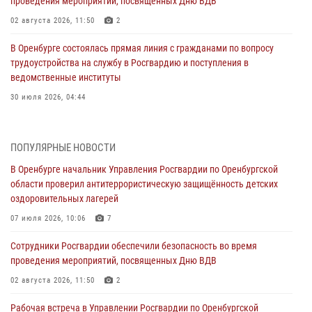
проведения мероприятий, посвященных Дню ВДВ
02 августа 2026, 11:50
2
В Оренбурге состоялась прямая линия с гражданами по вопросу
трудоустройства на службу в Росгвардию и поступления в
ведомственные институты
30 июля 2026, 04:44
Просветительская встреча Росгвардии: к Дню Крещения Руси
28 июля 2026, 09:41
1
ПОПУЛЯРНЫЕ НОВОСТИ
В Оренбурге начальник Управления Росгвардии по Оренбургской
Росгвардейцы обеспечили правопорядок на праздновании Дня
области проверил антитеррористическую защищённость детских
ВМФ в Оренбурге
оздоровительных лагерей
27 июля 2026, 14:36
2
07 июля 2026, 10:06
7
Росгвардейцы предотвратили трагедию: спасен мужчина в тяжелой
Сотрудники Росгвардии обеспечили безопасность во время
жизненной ситуации (ВИДЕО)
проведения мероприятий, посвященных Дню ВДВ
26 июля 2026, 14:45
1
02 августа 2026, 11:50
2
Росгвардейцы Оренбургской области проверили готовность детских
Рабочая встреча в Управлении Росгвардии по Оренбургской
образовательных учреждений к новому учебному году