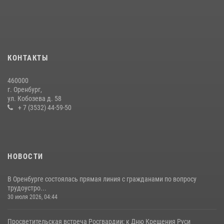
Семья, верность долгу: история росгвардейцев Печенкиных
08 июля 2026, 12:58
4
В Оренбурге росгвардейцы обеспечили правопорядок во время
проведения футбольного матча
КОНТАКТЫ
03 августа 2026, 16:40
460000
В Управлении Росгвардии по Оренбургской области подвели итоги
г. Оренбург,
служебно-боевой деятельности за первое полугодие 2026 года
ул. Кобозева д. 58
+ 7 (3532) 44-59-50
17 июля 2026, 11:30
4
НОВОСТИ
В Оренбурге состоялась прямая линия с гражданами по вопросу
трудоустро...
30 июля 2026, 04:44
Просветительская встреча Росгвардии: к Дню Крещения Руси