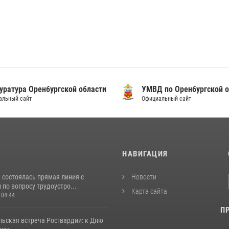
уратура Оренбургской области
УМВД по Оренбургской о
альный сайт
Официальный сайт
И
НАВИГАЦИЯ
 состоялась прямая линия с
Новости
по вопросу трудоустро...
Карта сайта
 04:44
П
льская встреча Росгвардии: к Дню