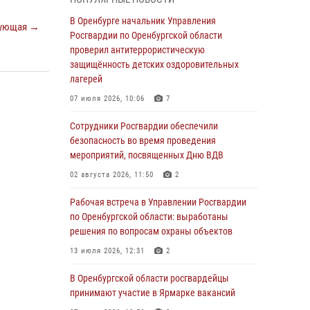
гражданами по вопросу трудоустройства на
службу в Росгвардию и поступления в
В Оренбурге начальник Управления
ующая →
ведомственные институты
Росгвардии по Оренбургской области
проверил антитеррористическую
30 июля 2026, 04:44
защищённость детских оздоровительных
Просветительская встреча Росгвардии: к
лагерей
Дню Крещения Руси
07 июля 2026, 10:06
7
28 июля 2026, 09:41
1
Сотрудники Росгвардии обеспечили
Росгвардейцы обеспечили правопорядок на
безопасность во время проведения
праздновании Дня ВМФ в Оренбурге
мероприятий, посвященных Дню ВДВ
27 июля 2026, 14:36
2
02 августа 2026, 11:50
2
Росгвардейцы предотвратили трагедию:
Рабочая встреча в Управлении Росгвардии
спасен мужчина в тяжелой жизненной
по Оренбургской области: выработаны
ситуации (ВИДЕО)
решения по вопросам охраны объектов
26 июля 2026, 14:45
1
13 июля 2026, 12:31
2
Росгвардейцы Оренбургской области
В Оренбургской области росгвардейцы
проверили готовность детских
принимают участие в Ярмарке вакансий
образовательных учреждений к новому