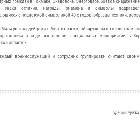
рных граждан в Токмаке, Скадовске, Энергодаре, боевое снаряжение
, знаки отличия, награды, знамена и символы подраздел
ающиеся с нацистской символикой 40-х годов, образцы техники, воор
обыты росгвардейцами в боях с врагом, обнаружены в хорошо замас
 противника в ходе выполнения специальных мероприятий в Хе
кой областях.
каждый военнослужащий и сотрудник группировки считают свои
.
Пресс-служба