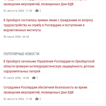
проведения мероприятий, посвященных Дню ВДВ
02 августа 2026, 11:50
2
В Оренбурге состоялась прямая линия с гражданами по вопросу
трудоустройства на службу в Росгвардию и поступления в
ведомственные институты
30 июля 2026, 04:44
Просветительская встреча Росгвардии: к Дню Крещения Руси
28 июля 2026, 09:41
1
ПОПУЛЯРНЫЕ НОВОСТИ
В Оренбурге начальник Управления Росгвардии по Оренбургской
Росгвардейцы обеспечили правопорядок на праздновании Дня
области проверил антитеррористическую защищённость детских
ВМФ в Оренбурге
оздоровительных лагерей
27 июля 2026, 14:36
2
07 июля 2026, 10:06
7
Росгвардейцы предотвратили трагедию: спасен мужчина в тяжелой
Сотрудники Росгвардии обеспечили безопасность во время
жизненной ситуации (ВИДЕО)
проведения мероприятий, посвященных Дню ВДВ
26 июля 2026, 14:45
1
02 августа 2026, 11:50
2
Росгвардейцы Оренбургской области проверили готовность детских