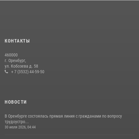
Семья, верность долгу: история росгвардейцев Печенкиных
08 июля 2026, 12:58
4
В Оренбурге росгвардейцы обеспечили правопорядок во время
проведения футбольного матча
КОНТАКТЫ
03 августа 2026, 16:40
460000
В Управлении Росгвардии по Оренбургской области подвели итоги
г. Оренбург,
служебно-боевой деятельности за первое полугодие 2026 года
ул. Кобозева д. 58
+ 7 (3532) 44-59-50
17 июля 2026, 11:30
4
НОВОСТИ
В Оренбурге состоялась прямая линия с гражданами по вопросу
трудоустро...
30 июля 2026, 04:44