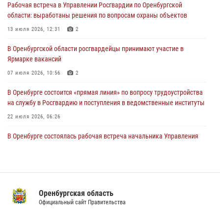
Рабочая встреча в Управлении Росгвардии по Оренбургской
образовательных учреждений к новому учебному году
области: выработаны решения по вопросам охраны объектов
24 июля 2026, 12:25
1
13 июля 2026, 12:31
2
При силовой поддержке ОМОН «Кобра» Росгвардии в Оренбурге
В Оренбургской области росгвардейцы принимают участие в
проведён рейд по строительным объектам
Ярмарке вакансий
23 июля 2026, 10:47
07 июля 2026, 10:56
2
В Оренбурге состоится «прямая линия» по вопросу трудоустройства
на службу в Росгвардию и поступления в ведомственные институты
22 июля 2026, 06:26
В Оренбурге состоялась рабочая встреча начальника Управления
Росгвардии по Оренбургской области и командующего 31 ракетной
армией
08 июля 2026, 13:07
Росгвардейцы Оренбургской области проверили готовность детских
Оренбургская область
образовательных учреждений к новому учебному году
Официальный сайт Правительства
24 июля 2026, 12:25
1