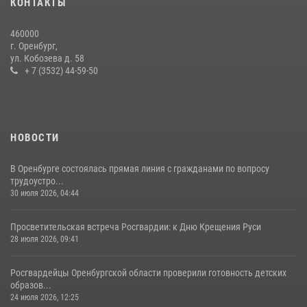
КОНТАКТЫ
08 июля 2026, 12:58
4
460000
В Оренбурге росгвардейцы обеспечили правопорядок во время
г. Оренбург,
проведения футбольного матча
ул. Кобозева д. 58
+ 7 (3532) 44-59-50
03 августа 2026, 16:40
НОВОСТИ
В Оренбурге состоялась прямая линия с гражданами по вопросу
трудоустро...
30 июля 2026, 04:44
Просветительская встреча Росгвардии: к Дню Крещения Руси
28 июля 2026, 09:41
Росгвардейцы Оренбургской области проверили готовность детских
образов...
24 июля 2026, 12:25