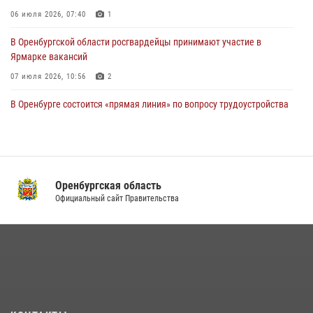
06 июля 2026, 07:40
1
В Оренбургской области росгвардейцы принимают участие в
Ярмарке вакансий
07 июля 2026, 10:56
2
В Оренбурге состоится «прямая линия» по вопросу трудоустройства
на службу в Росгвардию и поступления в ведомственные институты
22 июля 2026, 06:26
В Оренбурге состоялась рабочая встреча начальника Управления
Росгвардии по Оренбургской области и командующего 31 ракетной
Оренбургская область
армией
Официальный сайт Правительства
08 июля 2026, 13:07
Росгвардейцы Оренбургской области проверили готовность детских
образовательных учреждений к новому учебному году
24 июля 2026, 12:25
1
Семья, верность долгу: история росгвардейцев Печенкиных