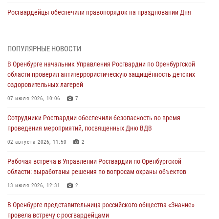
Росгвардейцы обеспечили правопорядок на праздновании Дня
ВМФ в Оренбурге
27 июля 2026, 14:36
2
ПОПУЛЯРНЫЕ НОВОСТИ
Росгвардейцы предотвратили трагедию: спасен мужчина в тяжелой
В Оренбурге начальник Управления Росгвардии по Оренбургской
жизненной ситуации (ВИДЕО)
области проверил антитеррористическую защищённость детских
26 июля 2026, 14:45
1
оздоровительных лагерей
Росгвардейцы Оренбургской области проверили готовность детских
07 июля 2026, 10:06
7
образовательных учреждений к новому учебному году
Сотрудники Росгвардии обеспечили безопасность во время
24 июля 2026, 12:25
1
проведения мероприятий, посвященных Дню ВДВ
При силовой поддержке ОМОН «Кобра» Росгвардии в Оренбурге
02 августа 2026, 11:50
2
проведён рейд по строительным объектам
Рабочая встреча в Управлении Росгвардии по Оренбургской
23 июля 2026, 10:47
области: выработаны решения по вопросам охраны объектов
Итоги работы Управления вневедомственной охраны Росгвардии
13 июля 2026, 12:31
2
по Оренбургской области за первое полугодие 2026 года
В Оренбурге представительница российского общества «Знание»
23 июля 2026, 10:34
провела встречу с росгвардейцами