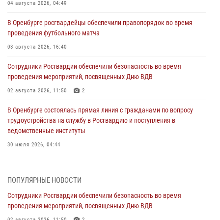
04 августа 2026, 04:49
В Оренбурге росгвардейцы обеспечили правопорядок во время
проведения футбольного матча
03 августа 2026, 16:40
Сотрудники Росгвардии обеспечили безопасность во время
проведения мероприятий, посвященных Дню ВДВ
02 августа 2026, 11:50
2
В Оренбурге состоялась прямая линия с гражданами по вопросу
трудоустройства на службу в Росгвардию и поступления в
ведомственные институты
30 июля 2026, 04:44
Просветительская встреча Росгвардии: к Дню Крещения Руси
28 июля 2026, 09:41
1
ПОПУЛЯРНЫЕ НОВОСТИ
Сотрудники Росгвардии обеспечили безопасность во время
Росгвардейцы обеспечили правопорядок на праздновании Дня
проведения мероприятий, посвященных Дню ВДВ
ВМФ в Оренбурге
02 августа 2026, 11:50
2