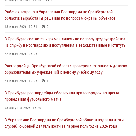
27 июля 2026, 14:36
2
Рабочая встреча в Управлении Росгвардии по Оренбургской
Росгвардейцы предотвратили трагедию: спасен мужчина в тяжелой
области: выработаны решения по вопросам охраны объектов
жизненной ситуации (ВИДЕО)
13 июля 2026, 12:31
2
26 июля 2026, 14:45
1
В Оренбурге состоится «прямая линия» по вопросу трудоустройства
Росгвардейцы Оренбургской области проверили готовность детских
на службу в Росгвардию и поступления в ведомственные институты
образовательных учреждений к новому учебному году
22 июля 2026, 06:26
24 июля 2026, 12:25
1
Росгвардейцы Оренбургской области проверили готовность детских
При силовой поддержке ОМОН «Кобра» Росгвардии в Оренбурге
образовательных учреждений к новому учебному году
проведён рейд по строительным объектам
24 июля 2026, 12:25
1
23 июля 2026, 10:47
В Оренбурге росгвардейцы обеспечили правопорядок во время
проведения футбольного матча
03 августа 2026, 16:40
В Управлении Росгвардии по Оренбургской области подвели итоги
служебно-боевой деятельности за первое полугодие 2026 года
17 июля 2026, 11:30
4