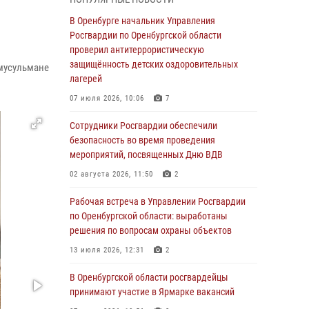
гражданами по вопросу трудоустройства на
службу в Росгвардию и поступления в
В Оренбурге начальник Управления
ведомственные институты
Росгвардии по Оренбургской области
проверил антитеррористическую
30 июля 2026, 04:44
защищённость детских оздоровительных
мусульмане
Просветительская встреча Росгвардии: к
лагерей
Дню Крещения Руси
07 июля 2026, 10:06
7
28 июля 2026, 09:41
1
Сотрудники Росгвардии обеспечили
Росгвардейцы обеспечили правопорядок на
безопасность во время проведения
праздновании Дня ВМФ в Оренбурге
мероприятий, посвященных Дню ВДВ
27 июля 2026, 14:36
2
02 августа 2026, 11:50
2
Росгвардейцы предотвратили трагедию:
Рабочая встреча в Управлении Росгвардии
спасен мужчина в тяжелой жизненной
по Оренбургской области: выработаны
ситуации (ВИДЕО)
решения по вопросам охраны объектов
26 июля 2026, 14:45
1
13 июля 2026, 12:31
2
Росгвардейцы Оренбургской области
В Оренбургской области росгвардейцы
проверили готовность детских
принимают участие в Ярмарке вакансий
образовательных учреждений к новому