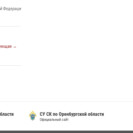
росгвардейцев Печенкиных
ой Федераци
08 июля 2026, 12:58
4
В Оренбурге росгвардейцы обеспечили
правопорядок во время проведения
футбольного матча
03 августа 2026, 16:40
ующая →
В Управлении Росгвардии по Оренбургской
области подвели итоги служебно-боевой
деятельности за первое полугодие 2026 года
17 июля 2026, 11:30
4
бласти
СУ СК по Орен6ургской области
Официальный сайт