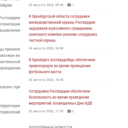
байрам.
05 августа 2026, 08:40
1
В Оренбургской области сотрудники
Росгвардии
вневедомственной охраны Росгвардии
рганизации
задержали агрессивного гражданина,
 выявление
нанесшего ножевое ранение сотруднику
частной охраны
цы приняли
04 августа 2026, 04:49
прихожан во
В Оренбурге росгвардейцы обеспечили
омственной
правопорядок во время проведения
проведения
футбольного матча
03 августа 2026, 16:40
зовано при
Сотрудники Росгвардии обеспечили
безопасность во время проведения
мероприятий, посвященных Дню ВДВ
 территории
управлений
02 августа 2026, 11:50
2
В Оренбурге состоялась прямая линия с
ПОПУЛЯРНЫЕ НОВОСТИ