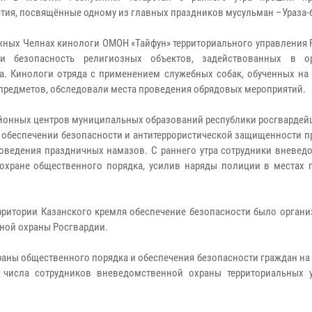
тия, посвящённые одному из главных праздников мусульман –Ураза-
жных Челнах кинологи ОМОН «Тайфун» территориального управления 
ли безопасность религиозных объектов, задействованных в о
а. Кинологи отряда с применением служебных собак, обученных на
предметов, обследовали места проведения обрядовых мероприятий.
айонных центров муниципальных образований республики росгвардей
в обеспечении безопасности и антитеррористической защищенности 
оведения праздничных намазов. С раннего утра сотрудники вневед
охране общественного порядка, усилив наряды полиции в местах 
рритории Казанского кремля обеспечение безопасности было органи
ной охраны Росгвардии.
раны общественного порядка и обеспечения безопасности граждан на
 числа сотрудников вневедомственной охраны территориальных 