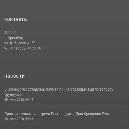
Росгвардейцы задержали нетрезвого мужчину, который ворвался к
соседу с ножом
14 июля 2026, 10:43
КОНТАКТЫ
Сотрудники Росгвардии в Оренбурге задержали женщину по
460000
подозрению в хищении товара из магазина
г. Оренбург,
ул. Кобозева д. 58
11 июля 2026, 12:22
+ 7 (3532) 44-59-50
НОВОСТИ
В Оренбурге состоялась прямая линия с гражданами по вопросу
трудоустро...
30 июля 2026, 04:44
Просветительская встреча Росгвардии: к Дню Крещения Руси
28 июля 2026, 09:41