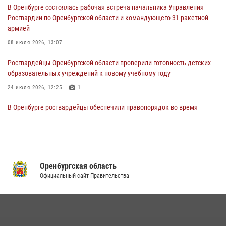
В Оренбурге состоялась рабочая встреча начальника Управления
При силовой поддержке ОМОН «Кобра» Росгвардии в Оренбурге
Росгвардии по Оренбургской области и командующего 31 ракетной
проведён рейд по строительным объектам
армией
23 июля 2026, 10:47
08 июля 2026, 13:07
Росгвардейцы Оренбургской области проверили готовность детских
образовательных учреждений к новому учебному году
24 июля 2026, 12:25
1
В Оренбурге росгвардейцы обеспечили правопорядок во время
проведения футбольного матча
03 августа 2026, 16:40
Семья, верность долгу: история росгвардейцев Печенкиных
Оренбургская область
08 июля 2026, 12:58
4
Официальный сайт Правительства
В Управлении Росгвардии по Оренбургской области подвели итоги
служебно-боевой деятельности за первое полугодие 2026 года
17 июля 2026, 11:30
4