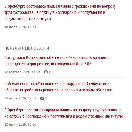
В Оренбурге состоялась прямая линия с гражданами по вопросу
трудоустройства на службу в Росгвардию и поступления в
ведомственные институты
30 июля 2026, 04:44
Просветительская встреча Росгвардии: к Дню Крещения Руси
28 июля 2026, 09:41
1
ПОПУЛЯРНЫЕ НОВОСТИ
Сотрудники Росгвардии обеспечили безопасность во время
Росгвардейцы обеспечили правопорядок на праздновании Дня
проведения мероприятий, посвященных Дню ВДВ
ВМФ в Оренбурге
02 августа 2026, 11:50
2
27 июля 2026, 14:36
2
Рабочая встреча в Управлении Росгвардии по Оренбургской
Росгвардейцы предотвратили трагедию: спасен мужчина в тяжелой
области: выработаны решения по вопросам охраны объектов
жизненной ситуации (ВИДЕО)
13 июля 2026, 12:31
2
26 июля 2026, 14:45
1
В Оренбурге состоится «прямая линия» по вопросу трудоустройства
Росгвардейцы Оренбургской области проверили готовность детских
на службу в Росгвардию и поступления в ведомственные институты
образовательных учреждений к новому учебному году
22 июля 2026, 06:26
24 июля 2026, 12:25
1