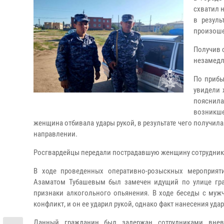
схватил 
в резул
произоше
Получив 
незамедл
По прибы
увидели 
пояснила
возникше
женщина отбивала удары рукой, в результате чего получил
направлении.
Росгвардейцы передали пострадавшую женщину сотрудник
В ходе проведенных оперативно-розыскных мероприя
Азаматом Тубашевым был замечен идущий по улице гр
признаки алкогольного опьянения. В ходе беседы с муж
конфликт, и он ее ударил рукой, однако факт нанесения уда
Данный гражданин был задержан сотрудниками вне