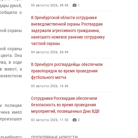
дары рукой,
05 августа 2026, 08:40
1
сообщила о
В Оренбургской области сотрудники
вневедомственной охраны Росгвардии
ной охраны
задержали агрессивного гражданина,
нанесшего ножевое ранение сотруднику
частной охраны
ной охраны
04 августа 2026, 04:49
 цвета. Она
жа, в ходе
В Оренбурге росгвардейцы обеспечили
в живот, а
правопорядок во время проведения
неизвестном
футбольного матча
03 августа 2026, 16:40
Сотрудники Росгвардии обеспечили
безопасность во время проведения
м полиции
мероприятий, посвященных Дню ВДВ
жчина имел
 произошел
02 августа 2026, 11:50
2
В Оренбурге состоялась прямая линия с
льнейшего
ПОПУЛЯРНЫЕ НОВОСТИ