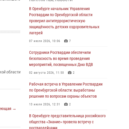
гражданами по вопросу трудоустройства на
службу в Росгвардию и поступления в
В Оренбурге начальник Управления
ведомственные институты
Росгвардии по Оренбургской области
проверил антитеррористическую
30 июля 2026, 04:44
защищённость детских оздоровительных
Просветительская встреча Росгвардии: к
лагерей
Дню Крещения Руси
07 июля 2026, 10:06
7
28 июля 2026, 09:41
1
Сотрудники Росгвардии обеспечили
Росгвардейцы обеспечили правопорядок на
безопасность во время проведения
праздновании Дня ВМФ в Оренбурге
мероприятий, посвященных Дню ВДВ
кой области
27 июля 2026, 14:36
2
02 августа 2026, 11:50
2
Росгвардейцы предотвратили трагедию:
Рабочая встреча в Управлении Росгвардии
спасен мужчина в тяжелой жизненной
по Оренбургской области: выработаны
ситуации (ВИДЕО)
решения по вопросам охраны объектов
26 июля 2026, 14:45
1
13 июля 2026, 12:31
2
ующая →
Росгвардейцы Оренбургской области
В Оренбурге представительница российского
проверили готовность детских
общества «Знание» провела встречу с
образовательных учреждений к новому
росгвардейцами