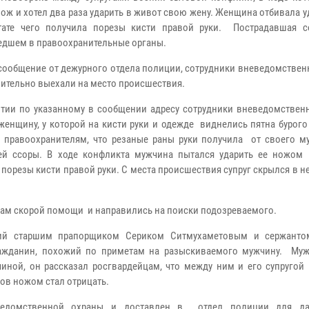
нож и хотел два раза ударить в живот свою жену. Женщина отбивала у
ьтате чего получила порезы кисти правой руки. Пострадавшая 
дшем в правоохранительные органы.
сообщение от дежурного отдела полиции, сотрудники вневедомствен
ительно выехали на место происшествия.
тии по указанному в сообщении адресу сотрудники вневедомствен
женщину, у которой на кисти руки и одежде виднелись пятна бурого
 правоохранителям, что резаные раны руки получила от своего му
й ссоры. В ходе конфликта мужчина пытался ударить ее ножом 
а порезы кисти правой руки. С места происшествия супруг скрылся в 
ам скорой помощи и направились на поиски подозреваемого.
тий старшим прапорщиком Сериком Ситмухаметовым и сержанто
ажданин, похожий по приметам на разыскиваемого мужчину. Му
чиной, он рассказал росгвардейцам, что между ним и его супругой
ров ножом стал отрицать.
ведомственной охраны и доставлен в отдел полиции для да