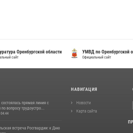
уратура Оренбургской области
УМВД по Оренбургской о
альный сайт
Официальный сайт
И
НАВИГАЦИЯ
 состоялась прямая линия с
Новости
по вопросу трудоустро...
Карта сайта
 04:44
П
льская встреча Росгвардии: к Дню