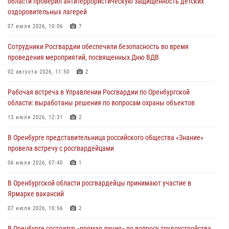
области проверил антитеррористическую защищённость детских
26 июля 2026, 14:45
1
оздоровительных лагерей
Росгвардейцы Оренбургской области проверили готовность детских
07 июля 2026, 10:06
7
образовательных учреждений к новому учебному году
Сотрудники Росгвардии обеспечили безопасность во время
24 июля 2026, 12:25
1
проведения мероприятий, посвященных Дню ВДВ
При силовой поддержке ОМОН «Кобра» Росгвардии в Оренбурге
02 августа 2026, 11:50
2
проведён рейд по строительным объектам
Рабочая встреча в Управлении Росгвардии по Оренбургской
23 июля 2026, 10:47
области: выработаны решения по вопросам охраны объектов
Итоги работы Управления вневедомственной охраны Росгвардии
13 июля 2026, 12:31
2
по Оренбургской области за первое полугодие 2026 года
В Оренбурге представительница российского общества «Знание»
23 июля 2026, 10:34
провела встречу с росгвардейцами
06 июля 2026, 07:40
1
В Оренбургской области росгвардейцы принимают участие в
Ярмарке вакансий
07 июля 2026, 10:56
2
В Оренбурге состоится «прямая линия» по вопросу трудоустройства