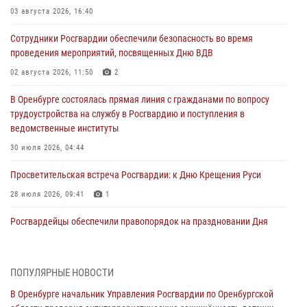
03 августа 2026, 16:40
Сотрудники Росгвардии обеспечили безопасность во время
проведения мероприятий, посвященных Дню ВДВ
02 августа 2026, 11:50
2
В Оренбурге состоялась прямая линия с гражданами по вопросу
трудоустройства на службу в Росгвардию и поступления в
ведомственные институты
30 июля 2026, 04:44
Просветительская встреча Росгвардии: к Дню Крещения Руси
28 июля 2026, 09:41
1
Росгвардейцы обеспечили правопорядок на праздновании Дня
ВМФ в Оренбурге
27 июля 2026, 14:36
2
ПОПУЛЯРНЫЕ НОВОСТИ
Росгвардейцы предотвратили трагедию: спасен мужчина в тяжелой
В Оренбурге начальник Управления Росгвардии по Оренбургской
жизненной ситуации (ВИДЕО)