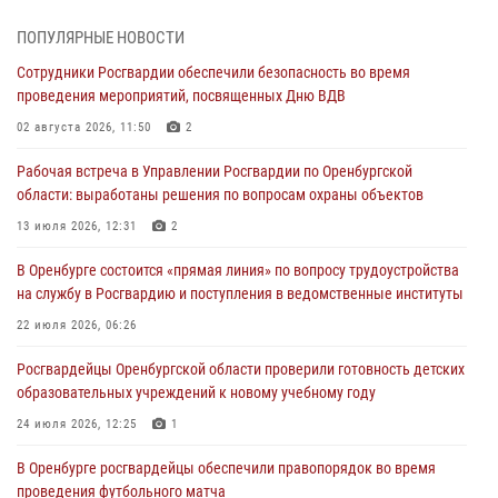
Просветительская встреча Росгвардии: к Дню Крещения Руси
28 июля 2026, 09:41
1
ПОПУЛЯРНЫЕ НОВОСТИ
Сотрудники Росгвардии обеспечили безопасность во время
Росгвардейцы обеспечили правопорядок на праздновании Дня
проведения мероприятий, посвященных Дню ВДВ
ВМФ в Оренбурге
02 августа 2026, 11:50
2
27 июля 2026, 14:36
2
Рабочая встреча в Управлении Росгвардии по Оренбургской
Росгвардейцы предотвратили трагедию: спасен мужчина в тяжелой
области: выработаны решения по вопросам охраны объектов
жизненной ситуации (ВИДЕО)
13 июля 2026, 12:31
2
26 июля 2026, 14:45
1
В Оренбурге состоится «прямая линия» по вопросу трудоустройства
Росгвардейцы Оренбургской области проверили готовность детских
на службу в Росгвардию и поступления в ведомственные институты
образовательных учреждений к новому учебному году
22 июля 2026, 06:26
24 июля 2026, 12:25
1
Росгвардейцы Оренбургской области проверили готовность детских
При силовой поддержке ОМОН «Кобра» Росгвардии в Оренбурге
образовательных учреждений к новому учебному году
проведён рейд по строительным объектам
24 июля 2026, 12:25
1
23 июля 2026, 10:47
В Оренбурге росгвардейцы обеспечили правопорядок во время
проведения футбольного матча