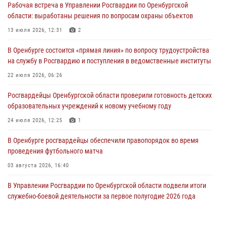
Рабочая встреча в Управлении Росгвардии по Оренбургской
Росгвардейцы предотвратили трагедию: спасен мужчина в тяжелой
области: выработаны решения по вопросам охраны объектов
жизненной ситуации (ВИДЕО)
13 июля 2026, 12:31
2
26 июля 2026, 14:45
1
В Оренбурге состоится «прямая линия» по вопросу трудоустройства
Росгвардейцы Оренбургской области проверили готовность детских
на службу в Росгвардию и поступления в ведомственные институты
образовательных учреждений к новому учебному году
22 июля 2026, 06:26
24 июля 2026, 12:25
1
Росгвардейцы Оренбургской области проверили готовность детских
При силовой поддержке ОМОН «Кобра» Росгвардии в Оренбурге
образовательных учреждений к новому учебному году
проведён рейд по строительным объектам
24 июля 2026, 12:25
1
23 июля 2026, 10:47
В Оренбурге росгвардейцы обеспечили правопорядок во время
проведения футбольного матча
03 августа 2026, 16:40
В Управлении Росгвардии по Оренбургской области подвели итоги
служебно-боевой деятельности за первое полугодие 2026 года
17 июля 2026, 11:30
4