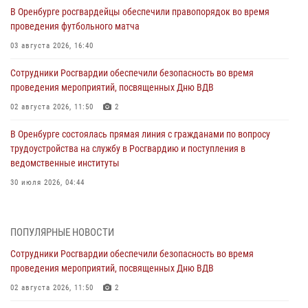
В Оренбурге росгвардейцы обеспечили правопорядок во время
проведения футбольного матча
03 августа 2026, 16:40
Сотрудники Росгвардии обеспечили безопасность во время
проведения мероприятий, посвященных Дню ВДВ
02 августа 2026, 11:50
2
В Оренбурге состоялась прямая линия с гражданами по вопросу
трудоустройства на службу в Росгвардию и поступления в
ведомственные институты
30 июля 2026, 04:44
Просветительская встреча Росгвардии: к Дню Крещения Руси
28 июля 2026, 09:41
1
ПОПУЛЯРНЫЕ НОВОСТИ
Сотрудники Росгвардии обеспечили безопасность во время
Росгвардейцы обеспечили правопорядок на праздновании Дня
проведения мероприятий, посвященных Дню ВДВ
ВМФ в Оренбурге
02 августа 2026, 11:50
2
27 июля 2026, 14:36
2