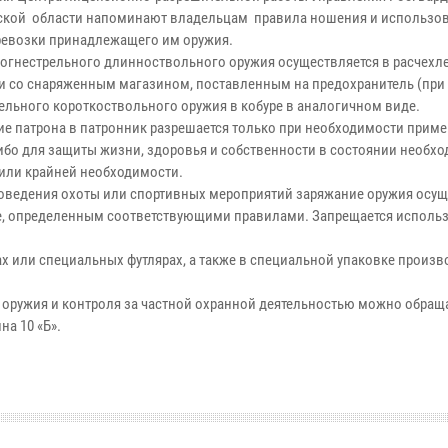
ской области напоминают владельцам правила ношения и использов
ревозки принадлежащего им оружия.
огнестрельного длинноствольного оружия осуществляется в расчех
и со снаряженным магазином, поставленным на предохранитель (при 
рельного короткоствольного оружия в кобуре в аналогичном виде.
е патрона в патронник разрешается только при необходимости прим
ибо для защиты жизни, здоровья и собственности в состоянии необх
или крайней необходимости.
роведения охоты или спортивных мероприятий заряжание оружия осущ
е, определенным соответствующими правилами. Запрещается исполь
ах или специальных футлярах, а также в специальной упаковке произв
оружия и контроля за частной охранной деятельностью можно обращ
ина 10 «Б».