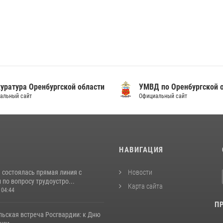
уратура Оренбургской области
УМВД по Оренбургской о
альный сайт
Официальный сайт
И
НАВИГАЦИЯ
 состоялась прямая линия с
Новости
по вопросу трудоустро...
Карта сайта
 04:44
П
льская встреча Росгвардии: к Дню