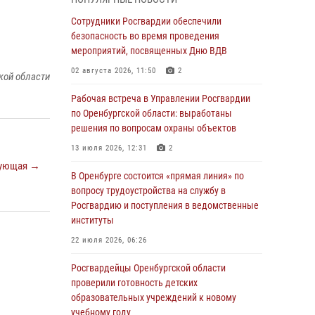
гражданами по вопросу трудоустройства на
службу в Росгвардию и поступления в
Сотрудники Росгвардии обеспечили
ведомственные институты
безопасность во время проведения
мероприятий, посвященных Дню ВДВ
30 июля 2026, 04:44
02 августа 2026, 11:50
2
кой области
Просветительская встреча Росгвардии: к
Дню Крещения Руси
Рабочая встреча в Управлении Росгвардии
по Оренбургской области: выработаны
28 июля 2026, 09:41
1
решения по вопросам охраны объектов
Росгвардейцы обеспечили правопорядок на
13 июля 2026, 12:31
2
праздновании Дня ВМФ в Оренбурге
ующая →
В Оренбурге состоится «прямая линия» по
27 июля 2026, 14:36
2
вопросу трудоустройства на службу в
Росгвардейцы предотвратили трагедию:
Росгвардию и поступления в ведомственные
спасен мужчина в тяжелой жизненной
институты
ситуации (ВИДЕО)
22 июля 2026, 06:26
26 июля 2026, 14:45
1
Росгвардейцы Оренбургской области
Росгвардейцы Оренбургской области
проверили готовность детских
проверили готовность детских
образовательных учреждений к новому
образовательных учреждений к новому
учебному году