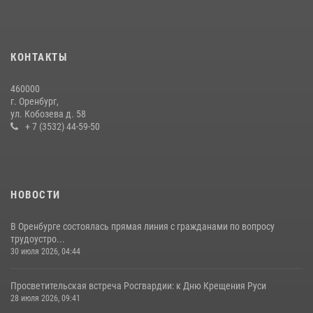
Начальник Управления Росгвардии по Оренбургской области
провёл рабочую встречу с ректором ОГУ
16 июля 2026, 10:15
КОНТАКТЫ
При силовой поддержке ОМОН «Кобра» Росгвардии в Оренбурге
460000
проведён рейд по строительным объектам
г. Оренбург,
ул. Кобозева д. 58
23 июля 2026, 10:47
+ 7 (3532) 44-59-50
НОВОСТИ
В Оренбурге состоялась прямая линия с гражданами по вопросу
трудоустро...
30 июля 2026, 04:44
Просветительская встреча Росгвардии: к Дню Крещения Руси
28 июля 2026, 09:41