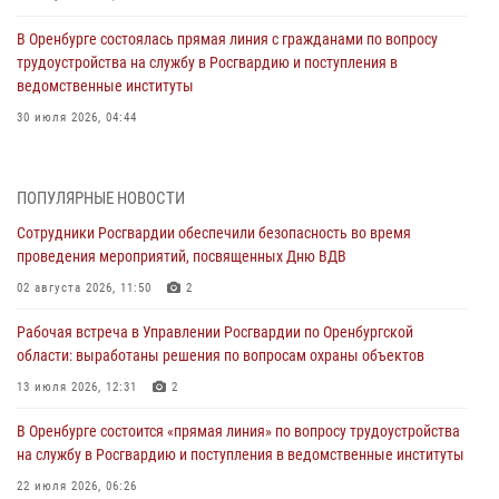
В Оренбурге состоялась прямая линия с гражданами по вопросу
трудоустройства на службу в Росгвардию и поступления в
ведомственные институты
30 июля 2026, 04:44
Просветительская встреча Росгвардии: к Дню Крещения Руси
28 июля 2026, 09:41
1
ПОПУЛЯРНЫЕ НОВОСТИ
Сотрудники Росгвардии обеспечили безопасность во время
Росгвардейцы обеспечили правопорядок на праздновании Дня
проведения мероприятий, посвященных Дню ВДВ
ВМФ в Оренбурге
02 августа 2026, 11:50
2
27 июля 2026, 14:36
2
Рабочая встреча в Управлении Росгвардии по Оренбургской
Росгвардейцы предотвратили трагедию: спасен мужчина в тяжелой
области: выработаны решения по вопросам охраны объектов
жизненной ситуации (ВИДЕО)
13 июля 2026, 12:31
2
26 июля 2026, 14:45
1
В Оренбурге состоится «прямая линия» по вопросу трудоустройства
Росгвардейцы Оренбургской области проверили готовность детских
на службу в Росгвардию и поступления в ведомственные институты
образовательных учреждений к новому учебному году
22 июля 2026, 06:26
24 июля 2026, 12:25
1