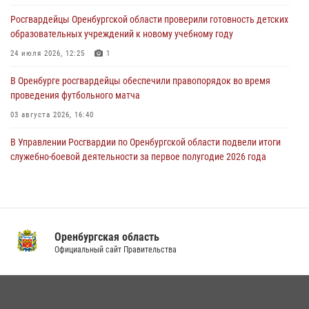
Росгвардейцы Оренбургской области проверили готовность детских
При силовой поддержке ОМОН «Кобра» Росгвардии в Оренбурге
образовательных учреждений к новому учебному году
проведён рейд по строительным объектам
24 июля 2026, 12:25
1
23 июля 2026, 10:47
В Оренбурге росгвардейцы обеспечили правопорядок во время
проведения футбольного матча
03 августа 2026, 16:40
В Управлении Росгвардии по Оренбургской области подвели итоги
служебно-боевой деятельности за первое полугодие 2026 года
17 июля 2026, 11:30
4
Росгвардейцы задержали нетрезвого мужчину, который ворвался к
соседу с ножом
Оренбургская область
14 июля 2026, 10:43
Официальный сайт Правительства
Сотрудники Росгвардии в Оренбурге задержали женщину по
подозрению в хищении товара из магазина
11 июля 2026, 12:22