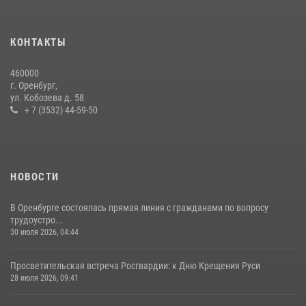
Росгвардейцы задержали нетрезвого мужчину, который ворвался к
соседу с ножом
14 июля 2026, 10:43
КОНТАКТЫ
При силовой поддержке ОМОН «Кобра» Росгвардии в Оренбурге
460000
проведён рейд по строительным объектам
г. Оренбург,
ул. Кобозева д. 58
23 июля 2026, 10:47
+ 7 (3532) 44-59-50
НОВОСТИ
В Оренбурге состоялась прямая линия с гражданами по вопросу
трудоустро...
30 июля 2026, 04:44
Просветительская встреча Росгвардии: к Дню Крещения Руси
28 июля 2026, 09:41