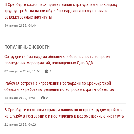
В Оренбурге состоялась прямая линия с гражданами по вопросу
трудоустройства на службу в Росгвардию и поступления в
ведомственные институты
30 июля 2026, 04:44
Просветительская встреча Росгвардии: к Дню Крещения Руси
28 июля 2026, 09:41
1
ПОПУЛЯРНЫЕ НОВОСТИ
Сотрудники Росгвардии обеспечили безопасность во время
Росгвардейцы обеспечили правопорядок на праздновании Дня
проведения мероприятий, посвященных Дню ВДВ
ВМФ в Оренбурге
02 августа 2026, 11:50
2
27 июля 2026, 14:36
2
Рабочая встреча в Управлении Росгвардии по Оренбургской
Росгвардейцы предотвратили трагедию: спасен мужчина в тяжелой
области: выработаны решения по вопросам охраны объектов
жизненной ситуации (ВИДЕО)
13 июля 2026, 12:31
2
26 июля 2026, 14:45
1
В Оренбурге состоится «прямая линия» по вопросу трудоустройства
Росгвардейцы Оренбургской области проверили готовность детских
на службу в Росгвардию и поступления в ведомственные институты
образовательных учреждений к новому учебному году
22 июля 2026, 06:26
24 июля 2026, 12:25
1