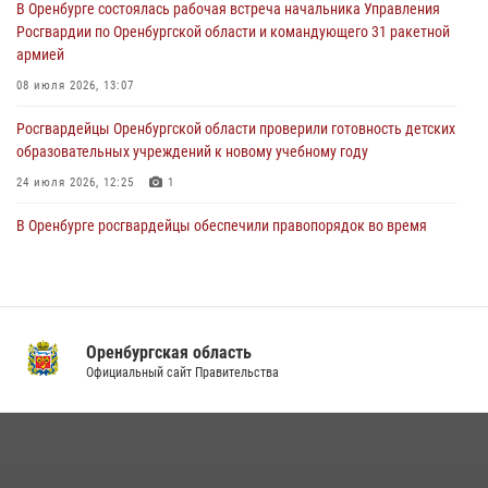
В Оренбурге состоялась рабочая встреча начальника Управления
При силовой поддержке ОМОН «Кобра» Росгвардии в Оренбурге
Росгвардии по Оренбургской области и командующего 31 ракетной
проведён рейд по строительным объектам
армией
23 июля 2026, 10:47
08 июля 2026, 13:07
Росгвардейцы Оренбургской области проверили готовность детских
образовательных учреждений к новому учебному году
24 июля 2026, 12:25
1
В Оренбурге росгвардейцы обеспечили правопорядок во время
проведения футбольного матча
03 августа 2026, 16:40
Семья, верность долгу: история росгвардейцев Печенкиных
Оренбургская область
08 июля 2026, 12:58
4
Официальный сайт Правительства
В Управлении Росгвардии по Оренбургской области подвели итоги
служебно-боевой деятельности за первое полугодие 2026 года
17 июля 2026, 11:30
4