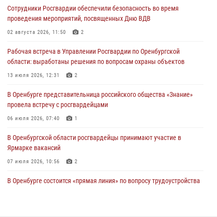
Сотрудники Росгвардии обеспечили безопасность во время
24 июля 2026, 12:25
1
проведения мероприятий, посвященных Дню ВДВ
При силовой поддержке ОМОН «Кобра» Росгвардии в Оренбурге
02 августа 2026, 11:50
2
проведён рейд по строительным объектам
Рабочая встреча в Управлении Росгвардии по Оренбургской
23 июля 2026, 10:47
области: выработаны решения по вопросам охраны объектов
Итоги работы Управления вневедомственной охраны Росгвардии
13 июля 2026, 12:31
2
по Оренбургской области за первое полугодие 2026 года
В Оренбурге представительница российского общества «Знание»
23 июля 2026, 10:34
провела встречу с росгвардейцами
06 июля 2026, 07:40
1
В Оренбургской области росгвардейцы принимают участие в
Ярмарке вакансий
07 июля 2026, 10:56
2
В Оренбурге состоится «прямая линия» по вопросу трудоустройства
на службу в Росгвардию и поступления в ведомственные институты
22 июля 2026, 06:26