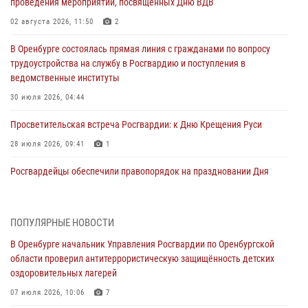
проведения мероприятий, посвященных Дню ВДВ
02 августа 2026, 11:50
2
В Оренбурге состоялась прямая линия с гражданами по вопросу
трудоустройства на службу в Росгвардию и поступления в
ведомственные институты
30 июля 2026, 04:44
Просветительская встреча Росгвардии: к Дню Крещения Руси
28 июля 2026, 09:41
1
Росгвардейцы обеспечили правопорядок на праздновании Дня
ВМФ в Оренбурге
27 июля 2026, 14:36
2
ПОПУЛЯРНЫЕ НОВОСТИ
Росгвардейцы предотвратили трагедию: спасен мужчина в тяжелой
В Оренбурге начальник Управления Росгвардии по Оренбургской
жизненной ситуации (ВИДЕО)
области проверил антитеррористическую защищённость детских
26 июля 2026, 14:45
1
оздоровительных лагерей
Росгвардейцы Оренбургской области проверили готовность детских
07 июля 2026, 10:06
7
образовательных учреждений к новому учебному году