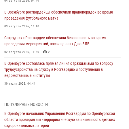
04 августа 2026, 04:49
В Оренбурге росгвардейцы обеспечили правопорядок во время
проведения футбольного матча
03 августа 2026, 16:40
Сотрудники Росгвардии обеспечили безопасность во время
проведения мероприятий, посвященных Дню ВДВ
02 августа 2026, 11:50
2
В Оренбурге состоялась прямая линия с гражданами по вопросу
трудоустройства на службу в Росгвардию и поступления в
ведомственные институты
30 июля 2026, 04:44
Просветительская встреча Росгвардии: к Дню Крещения Руси
28 июля 2026, 09:41
1
ПОПУЛЯРНЫЕ НОВОСТИ
В Оренбурге начальник Управления Росгвардии по Оренбургской
Росгвардейцы обеспечили правопорядок на праздновании Дня
области проверил антитеррористическую защищённость детских
ВМФ в Оренбурге
оздоровительных лагерей
27 июля 2026, 14:36
2