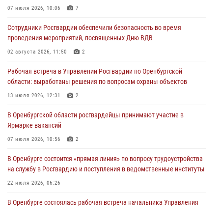
07 июля 2026, 10:06
7
Росгвардейцы предотвратили трагедию: спасен мужчина в тяжелой
Сотрудники Росгвардии обеспечили безопасность во время
жизненной ситуации (ВИДЕО)
проведения мероприятий, посвященных Дню ВДВ
26 июля 2026, 14:45
1
02 августа 2026, 11:50
2
Росгвардейцы Оренбургской области проверили готовность детских
Рабочая встреча в Управлении Росгвардии по Оренбургской
образовательных учреждений к новому учебному году
области: выработаны решения по вопросам охраны объектов
24 июля 2026, 12:25
1
13 июля 2026, 12:31
2
При силовой поддержке ОМОН «Кобра» Росгвардии в Оренбурге
В Оренбургской области росгвардейцы принимают участие в
проведён рейд по строительным объектам
Ярмарке вакансий
23 июля 2026, 10:47
07 июля 2026, 10:56
2
В Оренбурге состоится «прямая линия» по вопросу трудоустройства
на службу в Росгвардию и поступления в ведомственные институты
22 июля 2026, 06:26
В Оренбурге состоялась рабочая встреча начальника Управления
Росгвардии по Оренбургской области и командующего 31 ракетной