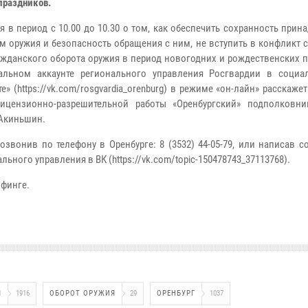
праздников.
ря в период с 10.00 до 10.30 о том, как обеспечить сохранность при
м оружия и безопасность обращения с ним, не вступить в конфликт 
ажданского оборота оружия в период новогодних и рождественских 
альном аккаунте регионального управления Росгвардии в социа
е» (https://vk.com/rosgvardia_orenburg) в режиме «он-лайн» расскаже
лицензионно-разрешительной работы «Оренбургский» подполковн
Акиньшин.
звонив по телефону в Оренбурге: 8 (3532) 44-05-79, или написав 
ьного управления в ВК (https://vk.com/topic-150478743_37113768).
ифинге.
Я
1916
ОБОРОТ ОРУЖИЯ
29
ОРЕНБУРГ
1037