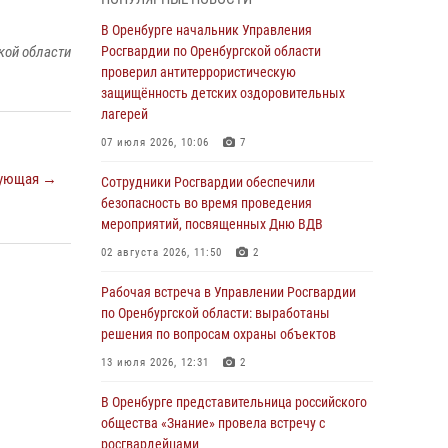
Дню Крещения Руси
В Оренбурге начальник Управления
28 июля 2026, 09:41
1
кой области
Росгвардии по Оренбургской области
Росгвардейцы обеспечили правопорядок на
проверил антитеррористическую
праздновании Дня ВМФ в Оренбурге
защищённость детских оздоровительных
лагерей
27 июля 2026, 14:36
2
07 июля 2026, 10:06
7
Росгвардейцы предотвратили трагедию:
ующая →
спасен мужчина в тяжелой жизненной
Сотрудники Росгвардии обеспечили
ситуации (ВИДЕО)
безопасность во время проведения
мероприятий, посвященных Дню ВДВ
26 июля 2026, 14:45
1
02 августа 2026, 11:50
2
Росгвардейцы Оренбургской области
проверили готовность детских
Рабочая встреча в Управлении Росгвардии
образовательных учреждений к новому
по Оренбургской области: выработаны
учебному году
решения по вопросам охраны объектов
24 июля 2026, 12:25
1
13 июля 2026, 12:31
2
При силовой поддержке ОМОН «Кобра»
В Оренбурге представительница российского
Росгвардии в Оренбурге проведён рейд по
общества «Знание» провела встречу с
строительным объектам
росгвардейцами