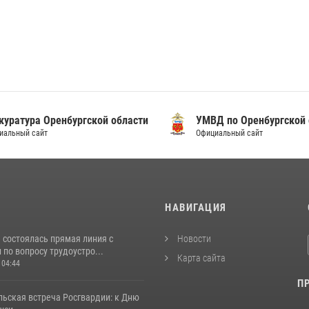
уратура Оренбургской области
УМВД по Оренбургской о
альный сайт
Официальный сайт
И
НАВИГАЦИЯ
 состоялась прямая линия с
Новости
по вопросу трудоустро...
Карта сайта
 04:44
П
льская встреча Росгвардии: к Дню