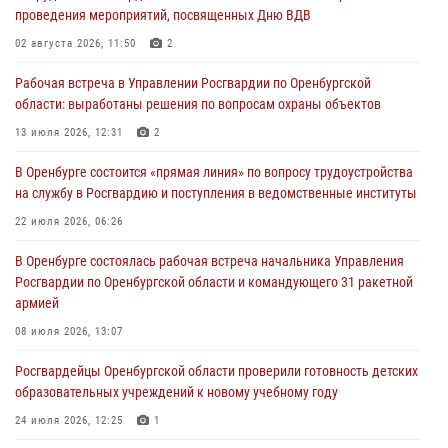
проведения мероприятий, посвященных Дню ВДВ
ВМФ в Оренбурге
02 августа 2026, 11:50
2
27 июля 2026, 14:36
2
Рабочая встреча в Управлении Росгвардии по Оренбургской
Росгвардейцы предотвратили трагедию: спасен мужчина в тяжелой
области: выработаны решения по вопросам охраны объектов
жизненной ситуации (ВИДЕО)
13 июля 2026, 12:31
2
26 июля 2026, 14:45
1
В Оренбурге состоится «прямая линия» по вопросу трудоустройства
Росгвардейцы Оренбургской области проверили готовность детских
на службу в Росгвардию и поступления в ведомственные институты
образовательных учреждений к новому учебному году
22 июля 2026, 06:26
24 июля 2026, 12:25
1
В Оренбурге состоялась рабочая встреча начальника Управления
При силовой поддержке ОМОН «Кобра» Росгвардии в Оренбурге
Росгвардии по Оренбургской области и командующего 31 ракетной
проведён рейд по строительным объектам
армией
23 июля 2026, 10:47
08 июля 2026, 13:07
Росгвардейцы Оренбургской области проверили готовность детских
образовательных учреждений к новому учебному году
24 июля 2026, 12:25
1