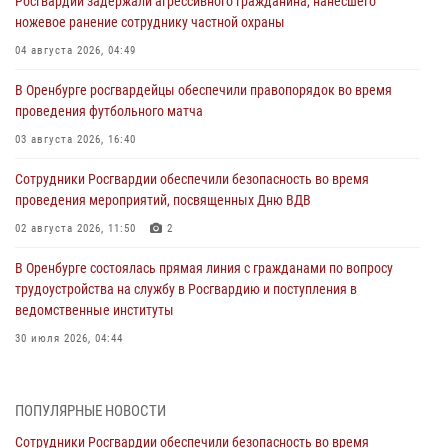
Росгвардии задержали агрессивного гражданина, нанесшего
ножевое ранение сотруднику частной охраны
04 августа 2026, 04:49
В Оренбурге росгвардейцы обеспечили правопорядок во время
проведения футбольного матча
03 августа 2026, 16:40
Сотрудники Росгвардии обеспечили безопасность во время
проведения мероприятий, посвященных Дню ВДВ
02 августа 2026, 11:50
2
В Оренбурге состоялась прямая линия с гражданами по вопросу
трудоустройства на службу в Росгвардию и поступления в
ведомственные институты
30 июля 2026, 04:44
Просветительская встреча Росгвардии: к Дню Крещения Руси
28 июля 2026, 09:41
1
ПОПУЛЯРНЫЕ НОВОСТИ
Сотрудники Росгвардии обеспечили безопасность во время
Росгвардейцы обеспечили правопорядок на праздновании Дня