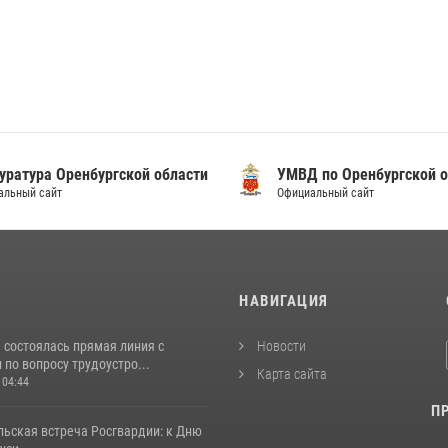
уратура Оренбургской области
УМВД по Оренбургской о
альный сайт
Официальный сайт
И
НАВИГАЦИЯ
 состоялась прямая линия с
Новости
по вопросу трудоустро...
Карта сайта
 04:44
П
льская встреча Росгвардии: к Дню