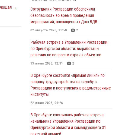
гражданами по вопросу трудоустройства на
ующая →
службу в Росгвардию и поступления в
Сотрудники Росгвардии обеспечили
ведомственные институты
безопасность во время проведения
мероприятий, посвященных Дню ВДВ
30 июля 2026, 04:44
02 августа 2026, 11:50
2
Просветительская встреча Росгвардии: к
Дню Крещения Руси
Рабочая встреча в Управлении Росгвардии
по Оренбургской области: выработаны
28 июля 2026, 09:41
1
решения по вопросам охраны объектов
Росгвардейцы обеспечили правопорядок на
13 июля 2026, 12:31
2
праздновании Дня ВМФ в Оренбурге
В Оренбурге состоится «прямая линия» по
27 июля 2026, 14:36
2
вопросу трудоустройства на службу в
Росгвардейцы предотвратили трагедию:
Росгвардию и поступления в ведомственные
спасен мужчина в тяжелой жизненной
институты
ситуации (ВИДЕО)
22 июля 2026, 06:26
26 июля 2026, 14:45
1
В Оренбурге состоялась рабочая встреча
Росгвардейцы Оренбургской области
начальника Управления Росгвардии по
проверили готовность детских
Оренбургской области и командующего 31
образовательных учреждений к новому
ракетной армией