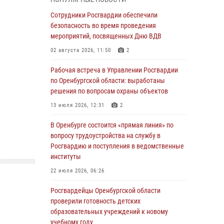
гражданами по вопросу трудоустройства на
службу в Росгвардию и поступления в
Сотрудники Росгвардии обеспечили
ведомственные институты
безопасность во время проведения
мероприятий, посвященных Дню ВДВ
30 июля 2026, 04:44
02 августа 2026, 11:50
2
Просветительская встреча Росгвардии: к
Дню Крещения Руси
Рабочая встреча в Управлении Росгвардии
по Оренбургской области: выработаны
28 июля 2026, 09:41
1
решения по вопросам охраны объектов
Росгвардейцы обеспечили правопорядок на
13 июля 2026, 12:31
2
праздновании Дня ВМФ в Оренбурге
В Оренбурге состоится «прямая линия» по
27 июля 2026, 14:36
2
вопросу трудоустройства на службу в
Росгвардейцы предотвратили трагедию:
Росгвардию и поступления в ведомственные
спасен мужчина в тяжелой жизненной
институты
ситуации (ВИДЕО)
22 июля 2026, 06:26
26 июля 2026, 14:45
1
Росгвардейцы Оренбургской области
Росгвардейцы Оренбургской области
проверили готовность детских
проверили готовность детских
образовательных учреждений к новому
образовательных учреждений к новому
учебному году