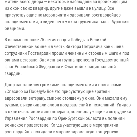
жители всего двора — некоторые наблюдали за происходящим
из окон своих квартир, другие даже вышли на улицу. Все
присутствующие на мероприятии одаривали росгвардейцев
аплодисментами, а сидевшего у окна труженика тыла - бурными
овациями.
В ознаменование 75-летия со дня Победы в Великой
Отечественной войне и в честь
Виктора Петровича Канышева
сотрудники Росгвардии прошли чеканным строевым шагом под
окнами ветерана. З
наменная группа пронесла
Государственный
флаг Российской Федерации и Флаг войск национальной
гвардии.
Двор наполнился громкими аплодисментами и возгласами:
«Спасибо за Победу!» Всё это присутствующие зрители
адресовали ветерану, смирно стоящему у окна. Они махали ему
руками, выкрикивали слова поздравлений и пожеланий. Увидев
в окне счастливое лицо ветерана, военнослужащие и сотрудники
Управления Росгвардии по Оренбургской области выполнили
воинское приветствие. Когда участвующие в мероприятии
росгвардейцы покидали импровизированную концертную