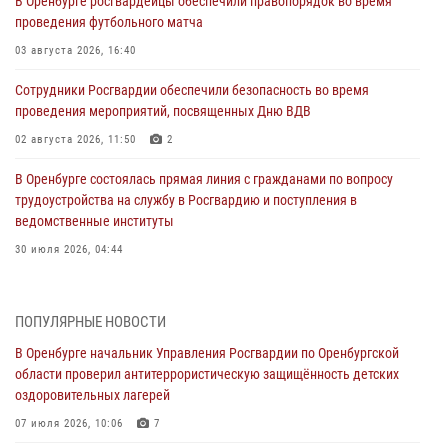
В Оренбурге росгвардейцы обеспечили правопорядок во время
проведения футбольного матча
03 августа 2026, 16:40
Сотрудники Росгвардии обеспечили безопасность во время
проведения мероприятий, посвященных Дню ВДВ
02 августа 2026, 11:50
2
В Оренбурге состоялась прямая линия с гражданами по вопросу
трудоустройства на службу в Росгвардию и поступления в
ведомственные институты
30 июля 2026, 04:44
Просветительская встреча Росгвардии: к Дню Крещения Руси
28 июля 2026, 09:41
1
ПОПУЛЯРНЫЕ НОВОСТИ
В Оренбурге начальник Управления Росгвардии по Оренбургской
Росгвардейцы обеспечили правопорядок на праздновании Дня
области проверил антитеррористическую защищённость детских
ВМФ в Оренбурге
оздоровительных лагерей
27 июля 2026, 14:36
2
07 июля 2026, 10:06
7
Росгвардейцы предотвратили трагедию: спасен мужчина в тяжелой