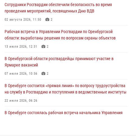
Сотрудники Росгвардии обеспечили безопасность во время
жизненной ситуации (ВИДЕО)
проведения мероприятий, посвященных Дню ВДВ
26 июля 2026, 14:45
1
02 августа 2026, 11:50
2
Росгвардейцы Оренбургской области проверили готовность детских
Рабочая встреча в Управлении Росгвардии по Оренбургской
образовательных учреждений к новому учебному году
области: выработаны решения по вопросам охраны объектов
24 июля 2026, 12:25
1
13 июля 2026, 12:31
2
При силовой поддержке ОМОН «Кобра» Росгвардии в Оренбурге
В Оренбургской области росгвардейцы принимают участие в
проведён рейд по строительным объектам
Ярмарке вакансий
23 июля 2026, 10:47
07 июля 2026, 10:56
2
В Оренбурге состоится «прямая линия» по вопросу трудоустройства
на службу в Росгвардию и поступления в ведомственные институты
22 июля 2026, 06:26
В Оренбурге состоялась рабочая встреча начальника Управления
Росгвардии по Оренбургской области и командующего 31 ракетной
армией
08 июля 2026, 13:07