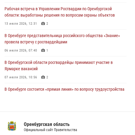
проведён рейд по строительным объектам
Рабочая встреча в Управлении Росгвардии по Оренбургской
23 июля 2026, 10:47
области: выработаны решения по вопросам охраны объектов
Итоги работы Управления вневедомственной охраны Росгвардии
13 июля 2026, 12:31
2
по Оренбургской области за первое полугодие 2026 года
В Оренбурге представительница российского общества «Знание»
23 июля 2026, 10:34
провела встречу с росгвардейцами
06 июля 2026, 07:40
1
В Оренбургской области росгвардейцы принимают участие в
Ярмарке вакансий
07 июля 2026, 10:56
2
В Оренбурге состоится «прямая линия» по вопросу трудоустройства
на службу в Росгвардию и поступления в ведомственные институты
22 июля 2026, 06:26
В Оренбурге состоялась рабочая встреча начальника Управления
Росгвардии по Оренбургской области и командующего 31 ракетной
Оренбургская область
армией
Официальный сайт Правительства