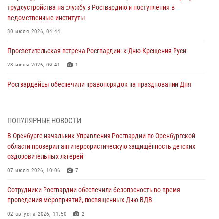
трудоустройства на службу в Росгвардию и поступления в
ведомственные институты
30 июля 2026, 04:44
Просветительская встреча Росгвардии: к Дню Крещения Руси
28 июля 2026, 09:41
1
Росгвардейцы обеспечили правопорядок на праздновании Дня
ВМФ в Оренбурге
27 июля 2026, 14:36
2
ПОПУЛЯРНЫЕ НОВОСТИ
Росгвардейцы предотвратили трагедию: спасен мужчина в тяжелой
В Оренбурге начальник Управления Росгвардии по Оренбургской
жизненной ситуации (ВИДЕО)
области проверил антитеррористическую защищённость детских
26 июля 2026, 14:45
1
оздоровительных лагерей
Росгвардейцы Оренбургской области проверили готовность детских
07 июля 2026, 10:06
7
образовательных учреждений к новому учебному году
Сотрудники Росгвардии обеспечили безопасность во время
24 июля 2026, 12:25
1
проведения мероприятий, посвященных Дню ВДВ
При силовой поддержке ОМОН «Кобра» Росгвардии в Оренбурге
02 августа 2026, 11:50
2