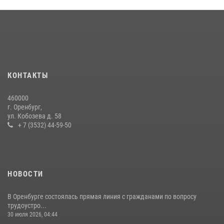
08 июля 2026, 13:07
Росгвардейцы Оренбургской области проверили готовность детских
образовательных учреждений к новому учебному году
24 июля 2026, 12:25
1
Семья, верность долгу: история росгвардейцев Печенкиных
КОНТАКТЫ
08 июля 2026, 12:58
4
460000
В Оренбурге росгвардейцы обеспечили правопорядок во время
г. Оренбург,
проведения футбольного матча
ул. Кобозева д. 58
+ 7 (3532) 44-59-50
03 августа 2026, 16:40
НОВОСТИ
В Оренбурге состоялась прямая линия с гражданами по вопросу
трудоустро...
30 июля 2026, 04:44