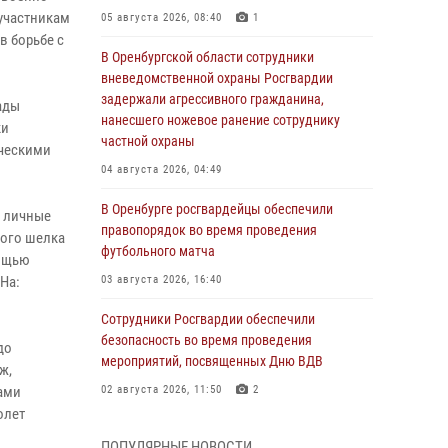
 участникам
05 августа 2026, 08:40
1
в борьбе с
В Оренбургской области сотрудники
вневедомственной охраны Росгвардии
задержали агрессивного гражданина,
ады
нанесшего ножевое ранение сотруднику
ки
частной охраны
ическими
04 августа 2026, 04:49
В Оренбурге росгвардейцы обеспечили
и личные
правопорядок во время проведения
ного шелка
футбольного матча
мощью
На:
03 августа 2026, 16:40
Сотрудники Росгвардии обеспечили
безопасность во время проведения
до
мероприятий, посвященных Дню ВДВ
ж,
ами
02 августа 2026, 11:50
2
олет
В Оренбурге состоялась прямая линия с
ПОПУЛЯРНЫЕ НОВОСТИ