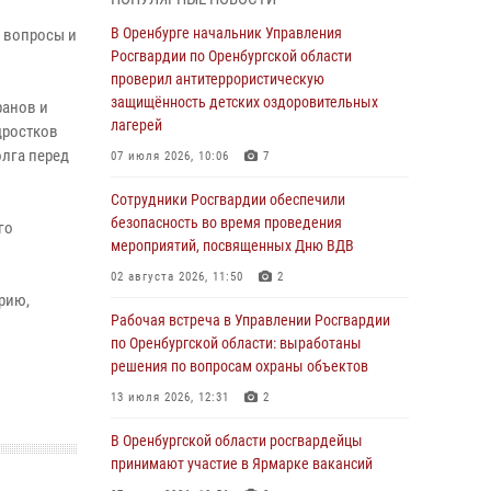
гражданами по вопросу трудоустройства на
службу в Росгвардию и поступления в
В Оренбурге начальник Управления
и вопросы и
ведомственные институты
Росгвардии по Оренбургской области
проверил антитеррористическую
30 июля 2026, 04:44
защищённость детских оздоровительных
ранов и
Просветительская встреча Росгвардии: к
лагерей
дростков
Дню Крещения Руси
лга перед
07 июля 2026, 10:06
7
28 июля 2026, 09:41
1
Сотрудники Росгвардии обеспечили
Росгвардейцы обеспечили правопорядок на
безопасность во время проведения
го
праздновании Дня ВМФ в Оренбурге
мероприятий, посвященных Дню ВДВ
27 июля 2026, 14:36
2
02 августа 2026, 11:50
2
рию,
Росгвардейцы предотвратили трагедию:
Рабочая встреча в Управлении Росгвардии
спасен мужчина в тяжелой жизненной
по Оренбургской области: выработаны
ситуации (ВИДЕО)
решения по вопросам охраны объектов
26 июля 2026, 14:45
1
13 июля 2026, 12:31
2
Росгвардейцы Оренбургской области
В Оренбургской области росгвардейцы
проверили готовность детских
принимают участие в Ярмарке вакансий
образовательных учреждений к новому