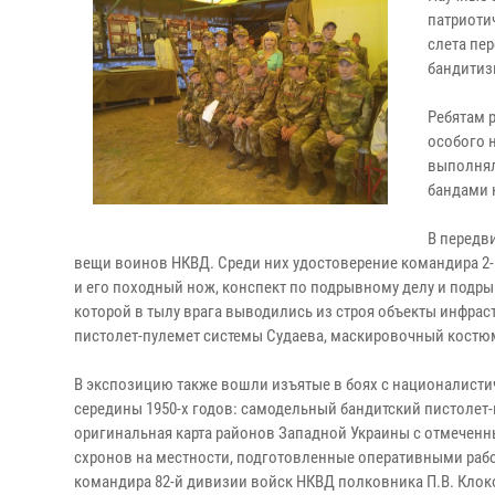
патриоти
слета пе
бандитиз
Ребятам 
особого 
выполнял
бандами 
В передв
вещи воинов НКВД. Среди них удостоверение командира 2-
и его походный нож, конспект по подрывному делу и по
которой в тылу врага выводились из строя объекты инфра
пистолет-пулемет системы Судаева, маскировочный костюм
В экспозицию также вошли изъятые в боях с националисти
середины 1950-х годов: самодельный бандитский пистолет
оригинальная карта районов Западной Украины с отмеченн
схронов на местности, подготовленные оперативными рабо
командира 82-й дивизии войск НКВД полковника П.В. Клок