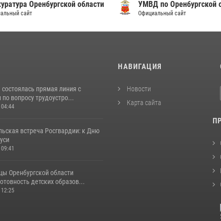
уратура Оренбургской области
УМВД по Оренбургской о
альный сайт
Официальный сайт
И
НАВИГАЦИЯ
 состоялась прямая линия с
Новости
по вопросу трудоустро...
Карта сайта
 04:44
П
льская встреча Росгвардии: к Дню
уси
 09:41
цы Оренбургской области
отовность детских образов...
 12:25