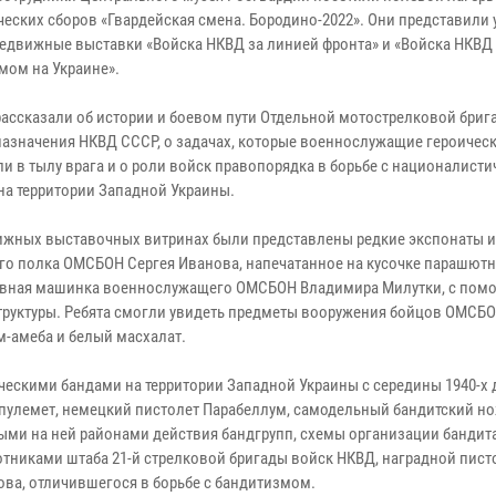
ческих сборов «Гвардейская смена. Бородино-2022». Они представили
редвижные выставки «Войска НКВД за линией фронта» и «Войска НКВД 
мом на Украине».
рассказали об истории и боевом пути Отдельной мотострелковой бриг
назначения НКВД СССР, о задачах, которые военнослужащие героичес
и в тылу врага и о роли войск правопорядка в борьбе с националист
на территории Западной Украины.
ижных выставочных витринах были представлены редкие экспонаты 
го полка ОМСБОН Сергея Иванова, напечатанное на кусочке парашют
дрывная машинка военнослужащего ОМСБОН Владимира Милутки, с по
структуры. Ребята смогли увидеть предметы вооружения бойцов ОМСБО
-амеба и белый масхалат.
ческими бандами на территории Западной Украины с середины 1940-х 
-пулемет, немецкий пистолет Парабеллум, самодельный бандитский но
ыми на ней районами действия бандгрупп, схемы организации бандит
тниками штаба 21-й стрелковой бригады войск НКВД, наградной пист
ова, отличившегося в борьбе с бандитизмом.