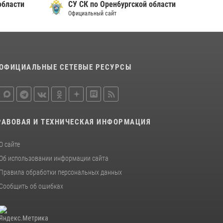
бласти
СУ СК по Орен6ургской области
правопорядок во время проведения
Официальный сайт
футбольного матча
03 августа 2026, 16:40
Семья, верность долгу: история
росгвардейцев Печенкиных
ОФИЦИАЛЬНЫЕ СЕТЕВЫЕ РЕСУРСЫ
08 июля 2026, 12:58
4
В Управлении Росгвардии по Оренбургской
области подвели итоги служебно-боевой
деятельности за первое полугодие 2026 года
РАВОВАЯ И ТЕХНИЧЕСКАЯ ИНФОРМАЦИЯ
17 июля 2026, 11:30
4
О сайте
Об использовании информации сайта
Правила обработки персональных данных
Сообщить об ошибках