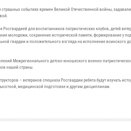
 и страшных событиях времен Великой Отечественной войны, задавал
вой.
я Росгвардией для воспитанников патриотических клубов, детей вете
ание молодежи, сохранение исторической памяти, формирование у по
ьной гвардии и положительного взгляда на исполнение воинского до
отделений Межрегионального детско-юношеского военно-патриотическо
нов нашей страны.
рукторов – ветеранов спецназа Росгвардии ребята будут изучать исто
 высотной, медицинской подготовке и другим дисциплинам.