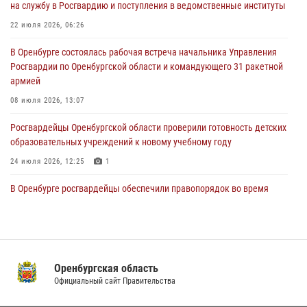
на службу в Росгвардию и поступления в ведомственные институты
образовательных учреждений к новому учебному году
22 июля 2026, 06:26
24 июля 2026, 12:25
1
В Оренбурге состоялась рабочая встреча начальника Управления
При силовой поддержке ОМОН «Кобра» Росгвардии в Оренбурге
Росгвардии по Оренбургской области и командующего 31 ракетной
проведён рейд по строительным объектам
армией
23 июля 2026, 10:47
08 июля 2026, 13:07
Росгвардейцы Оренбургской области проверили готовность детских
образовательных учреждений к новому учебному году
24 июля 2026, 12:25
1
В Оренбурге росгвардейцы обеспечили правопорядок во время
проведения футбольного матча
03 августа 2026, 16:40
Семья, верность долгу: история росгвардейцев Печенкиных
Оренбургская область
08 июля 2026, 12:58
4
Официальный сайт Правительства
В Управлении Росгвардии по Оренбургской области подвели итоги