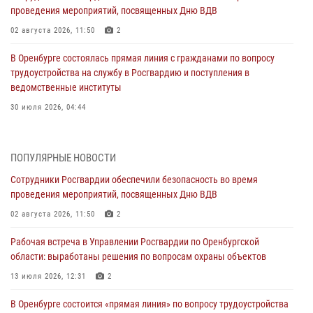
проведения мероприятий, посвященных Дню ВДВ
02 августа 2026, 11:50
2
В Оренбурге состоялась прямая линия с гражданами по вопросу
трудоустройства на службу в Росгвардию и поступления в
ведомственные институты
30 июля 2026, 04:44
Просветительская встреча Росгвардии: к Дню Крещения Руси
28 июля 2026, 09:41
1
ПОПУЛЯРНЫЕ НОВОСТИ
Сотрудники Росгвардии обеспечили безопасность во время
Росгвардейцы обеспечили правопорядок на праздновании Дня
проведения мероприятий, посвященных Дню ВДВ
ВМФ в Оренбурге
02 августа 2026, 11:50
2
27 июля 2026, 14:36
2
Рабочая встреча в Управлении Росгвардии по Оренбургской
Росгвардейцы предотвратили трагедию: спасен мужчина в тяжелой
области: выработаны решения по вопросам охраны объектов
жизненной ситуации (ВИДЕО)
13 июля 2026, 12:31
2
26 июля 2026, 14:45
1
В Оренбурге состоится «прямая линия» по вопросу трудоустройства
Росгвардейцы Оренбургской области проверили готовность детских