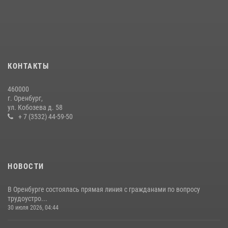
служебно-боевой деятельности за первое полугодие 2026 года
17 июля 2026, 11:30
4
Росгвардейцы задержали нетрезвого мужчину, который ворвался к
соседу с ножом
14 июля 2026, 10:43
КОНТАКТЫ
При силовой поддержке ОМОН «Кобра» Росгвардии в Оренбурге
460000
проведён рейд по строительным объектам
г. Оренбург,
ул. Кобозева д. 58
23 июля 2026, 10:47
+ 7 (3532) 44-59-50
НОВОСТИ
В Оренбурге состоялась прямая линия с гражданами по вопросу
трудоустро...
30 июля 2026, 04:44