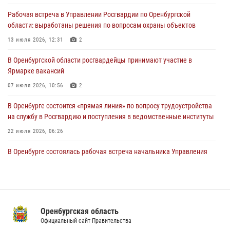
Росгвардейцы Оренбургской области проверили готовность детских
Рабочая встреча в Управлении Росгвардии по Оренбургской
образовательных учреждений к новому учебному году
области: выработаны решения по вопросам охраны объектов
24 июля 2026, 12:25
1
13 июля 2026, 12:31
2
При силовой поддержке ОМОН «Кобра» Росгвардии в Оренбурге
В Оренбургской области росгвардейцы принимают участие в
проведён рейд по строительным объектам
Ярмарке вакансий
23 июля 2026, 10:47
07 июля 2026, 10:56
2
В Оренбурге состоится «прямая линия» по вопросу трудоустройства
на службу в Росгвардию и поступления в ведомственные институты
22 июля 2026, 06:26
В Оренбурге состоялась рабочая встреча начальника Управления
Росгвардии по Оренбургской области и командующего 31 ракетной
армией
08 июля 2026, 13:07
Росгвардейцы Оренбургской области проверили готовность детских
Оренбургская область
образовательных учреждений к новому учебному году
Официальный сайт Правительства