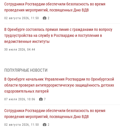
Сотрудники Росгвардии обеспечили безопасность во время
проведения мероприятий, посвященных Дню ВДВ
02 августа 2026, 11:50
2
В Оренбурге состоялась прямая линия с гражданами по вопросу
трудоустройства на службу в Росгвардию и поступления в
ведомственные институты
30 июля 2026, 04:44
Просветительская встреча Росгвардии: к Дню Крещения Руси
28 июля 2026, 09:41
1
ПОПУЛЯРНЫЕ НОВОСТИ
В Оренбурге начальник Управления Росгвардии по Оренбургской
Росгвардейцы обеспечили правопорядок на праздновании Дня
области проверил антитеррористическую защищённость детских
ВМФ в Оренбурге
оздоровительных лагерей
27 июля 2026, 14:36
2
07 июля 2026, 10:06
7
Росгвардейцы предотвратили трагедию: спасен мужчина в тяжелой
Сотрудники Росгвардии обеспечили безопасность во время
жизненной ситуации (ВИДЕО)
проведения мероприятий, посвященных Дню ВДВ
26 июля 2026, 14:45
1
02 августа 2026, 11:50
2