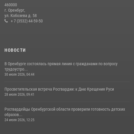
При силовой поддержке ОМОН «Кобра» Росгвардии в Оренбурге
460000
проведён рейд по строительным объектам
г. Оренбург,
ул. Кобозева д. 58
23 июля 2026, 10:47
+ 7 (3532) 44-59-50
НОВОСТИ
В Оренбурге состоялась прямая линия с гражданами по вопросу
трудоустро...
30 июля 2026, 04:44
Просветительская встреча Росгвардии: к Дню Крещения Руси
28 июля 2026, 09:41
Росгвардейцы Оренбургской области проверили готовность детских
образов...
24 июля 2026, 12:25