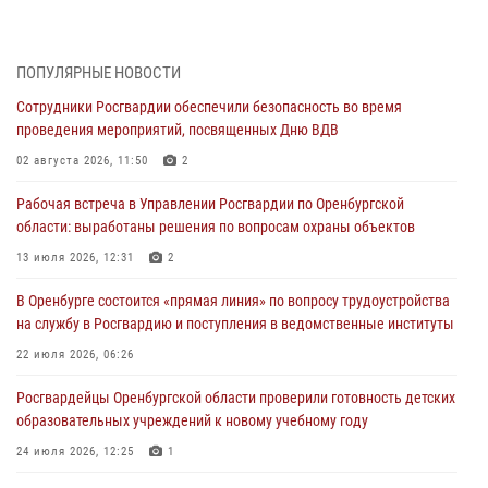
Просветительская встреча Росгвардии: к Дню Крещения Руси
28 июля 2026, 09:41
1
ПОПУЛЯРНЫЕ НОВОСТИ
Сотрудники Росгвардии обеспечили безопасность во время
Росгвардейцы обеспечили правопорядок на праздновании Дня
проведения мероприятий, посвященных Дню ВДВ
ВМФ в Оренбурге
02 августа 2026, 11:50
2
27 июля 2026, 14:36
2
Рабочая встреча в Управлении Росгвардии по Оренбургской
Росгвардейцы предотвратили трагедию: спасен мужчина в тяжелой
области: выработаны решения по вопросам охраны объектов
жизненной ситуации (ВИДЕО)
13 июля 2026, 12:31
2
26 июля 2026, 14:45
1
В Оренбурге состоится «прямая линия» по вопросу трудоустройства
Росгвардейцы Оренбургской области проверили готовность детских
на службу в Росгвардию и поступления в ведомственные институты
образовательных учреждений к новому учебному году
22 июля 2026, 06:26
24 июля 2026, 12:25
1
Росгвардейцы Оренбургской области проверили готовность детских
При силовой поддержке ОМОН «Кобра» Росгвардии в Оренбурге
образовательных учреждений к новому учебному году
проведён рейд по строительным объектам
24 июля 2026, 12:25
1
23 июля 2026, 10:47