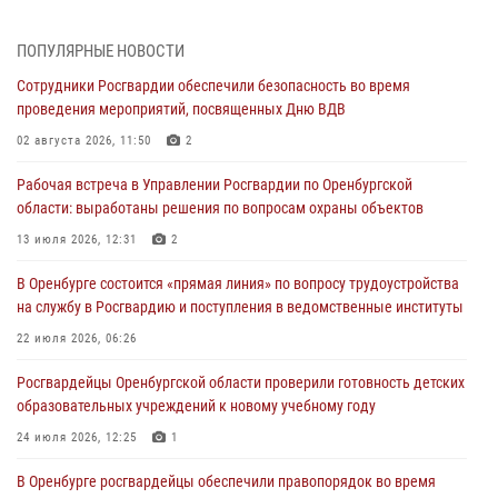
Просветительская встреча Росгвардии: к Дню Крещения Руси
28 июля 2026, 09:41
1
ПОПУЛЯРНЫЕ НОВОСТИ
Сотрудники Росгвардии обеспечили безопасность во время
Росгвардейцы обеспечили правопорядок на праздновании Дня
проведения мероприятий, посвященных Дню ВДВ
ВМФ в Оренбурге
02 августа 2026, 11:50
2
27 июля 2026, 14:36
2
Рабочая встреча в Управлении Росгвардии по Оренбургской
Росгвардейцы предотвратили трагедию: спасен мужчина в тяжелой
области: выработаны решения по вопросам охраны объектов
жизненной ситуации (ВИДЕО)
13 июля 2026, 12:31
2
26 июля 2026, 14:45
1
В Оренбурге состоится «прямая линия» по вопросу трудоустройства
Росгвардейцы Оренбургской области проверили готовность детских
на службу в Росгвардию и поступления в ведомственные институты
образовательных учреждений к новому учебному году
22 июля 2026, 06:26
24 июля 2026, 12:25
1
Росгвардейцы Оренбургской области проверили готовность детских
При силовой поддержке ОМОН «Кобра» Росгвардии в Оренбурге
образовательных учреждений к новому учебному году
проведён рейд по строительным объектам
24 июля 2026, 12:25
1
23 июля 2026, 10:47
В Оренбурге росгвардейцы обеспечили правопорядок во время