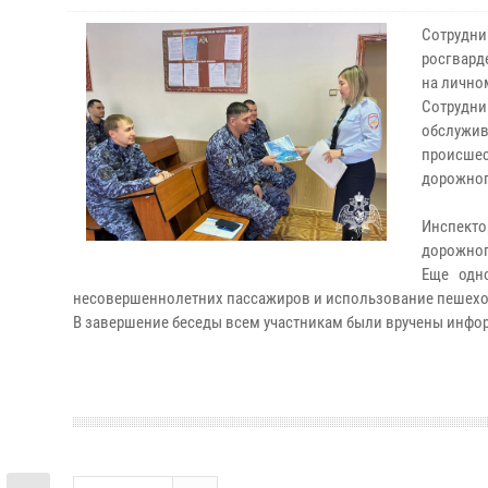
Сотрудн
росгвард
на лично
Сотрудни
обслужи
происшес
дорожног
Инспекто
дорожног
Еще одн
несовершеннолетних пассажиров и использование пешехо
В завершение беседы всем участникам были вручены инфо