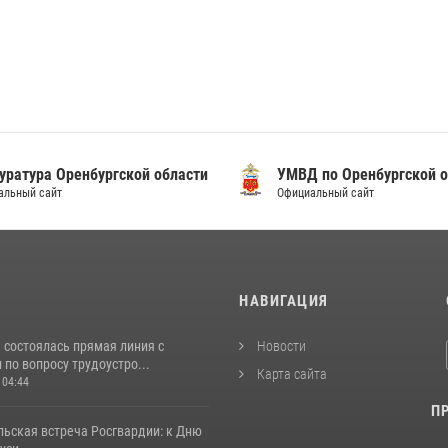
уратура Оренбургской области
УМВД по Оренбургской о
альный сайт
Официальный сайт
И
НАВИГАЦИЯ
 состоялась прямая линия с
Новости
по вопросу трудоустро...
Карта сайта
 04:44
П
льская встреча Росгвардии: к Дню