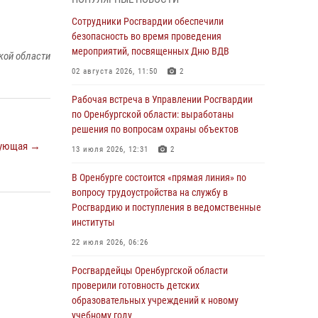
гражданами по вопросу трудоустройства на
службу в Росгвардию и поступления в
Сотрудники Росгвардии обеспечили
ведомственные институты
безопасность во время проведения
мероприятий, посвященных Дню ВДВ
30 июля 2026, 04:44
кой области
02 августа 2026, 11:50
2
Просветительская встреча Росгвардии: к
Дню Крещения Руси
Рабочая встреча в Управлении Росгвардии
по Оренбургской области: выработаны
28 июля 2026, 09:41
1
решения по вопросам охраны объектов
Росгвардейцы обеспечили правопорядок на
ующая →
13 июля 2026, 12:31
2
праздновании Дня ВМФ в Оренбурге
В Оренбурге состоится «прямая линия» по
27 июля 2026, 14:36
2
вопросу трудоустройства на службу в
Росгвардейцы предотвратили трагедию:
Росгвардию и поступления в ведомственные
спасен мужчина в тяжелой жизненной
институты
ситуации (ВИДЕО)
22 июля 2026, 06:26
26 июля 2026, 14:45
1
Росгвардейцы Оренбургской области
Росгвардейцы Оренбургской области
проверили готовность детских
проверили готовность детских
образовательных учреждений к новому
образовательных учреждений к новому
учебному году